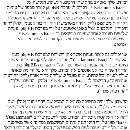
המידע שלך נאסף בעזרת שתי דרכים. ראשונה, הגלישה אל
“YtseJammers Israel” תגרום למערכת phpBB ליצור מספר של עוגיות,
אשר הם קבצי טקסט קטנים אשר מאוחסנים בתיקיית הקבצים הזמניים
של דפדפן האינטרנט של המחשב שלך. שתי העוגיות הראשונות מכילות
רק זיהות משתמש (להלן “זיהוי משתמש”) וזיהוי חיבור אנונימי (להלן “זיהוי
חיבור”), הנקבעים אצל באופן אוטומטי על־ידי מערכת phpBB. עוגייה
שלישית תיווצר לאחר שעיינת בנושאים ב־“YtseJammers Israel”
ובשימוש כדי לסמן את הנושאים אשר נקראו, כדי לשפר את הנאת
השימוש.
אנו יכולים גם ליצור עוגיות אשר אינן קשורות למערכת phpBB בזמן
הגלישה ב־“YtseJammers Israel”, אך הן מחוץ להיקף מסמך זה אשר
מיועד לכסות על העמודים אשר נוצרו על־ידי מערכת phpBB בלבד.
הדרך השנייה בה אנו אוספים את המידע שלך היא על־ידי מה שאתה
שולח לנו. זה יכול להיות, ואינו מוגבל ל: שליחה בתור אורח (להלן “הודעות
אנונימיות”), הרשמה ל־“YtseJammers Israel” (להלן “החשבון שלך”)
והודעות אשר נרשמו על־ידיך לאחר הרשמתך ובעודך מחובר (להלן
“ההודעות שלך”).
החשבון שלך יהיה בחשיפה מינימלית המכיל שם זיהוי ייחודי (להלן “שם
המשתמש שלך”), ססמה אישית אשר בשימוש להתחברות לחשבון שלך
(להלן “הססמה שלך”) וכתובת דואר אלקטרוני אישית וחוקית (להלן
“הדואר האלקטרוני שלך”). המידע שלך לחשבון שלך ב־“YtseJammers
Israel” מוגן על־ידי חוקי הגנת נתונים המיושמים במדינה אשר מאחסנת
אותנו. כל מידע מעבר לשם המשתמש שלך, הססמה שלך וכתובת הדואר