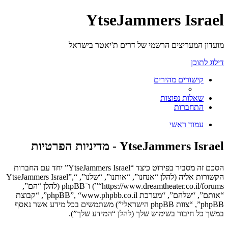
YtseJammers Israel
מועדון המעריצים הרשמי של דרים ת'יאטר בישראל
דילוג לתוכן
קישורים מהירים
שאלות נפוצות
התחברות
עמוד ראשי
YtseJammers Israel - מדיניות הפרטיות
הסכם זה מסביר בפירוט כיצד “YtseJammers Israel” יחד עם החברות
הקשורות אליה (להלן “אנחנו”, “אותנו”, “שלנו”, “YtseJammers Israel”,
“https://www.dreamtheater.co.il/forums”) ו־phpBB (להלן “הם”,
“אותם”, “שלהם”, “מערכת phpBB”, “www.phpbb.co.il”, “קבוצת
phpBB”, “צוות phpBB הישראלי”) משתמשים בכל מידע אשר נאסף
במשך כל חיבור בשימוש שלך (להלן “המידע שלך”).