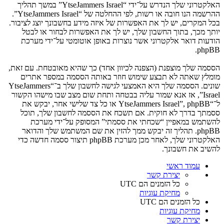
האלקטרוני שלך הנדרש על־ידי “YtseJammers Israel” במשך תהליך
ההרשמה הנו חובה או רשות, לפי ההחלטה של “YtseJammers Israel”.
בכל המקרים, יש לך את האפשרות של איזה מידע בחשבונך יוצג לציבור.
יותך מכך, בתוך החשבון שלך, יש לך את האפשרות לבחור או לבטל
הודעות דואר אלקטרוני אשר נוצרות באופן אוטומטי על־ידי מערכת
phpBB.
הססמה שלך מוצפנת (הצפנה לכיוון אחד) כך שהיא מאובטחת. עם זאת,
מומלץ שאתה לא תבצע שימוש חוזר באותה הססמה במספר אתרים
שונים. הססמה שלך היא האמצעי לגישה לחשבון שלך ב־“YtseJammers
Israel”, אז אנא שמור עליה בבטחה ותחת שום מצב שבו מישהו הקשור
ל־“YtseJammers Israel”, phpBB או כל צד שלישי אחר, יבקש את
ססמתך בדרך לא חוקית. אם תשכח את הססמה לחשבון שלך, תוכל
להשתמש במאפיין “שכחתי את ססמתי” המסופק על־ידי מערכת
phpBB. תהליך זה יבקש ממך להזין את שם המשתמש שלך והדואר
האלקטרוני שלך, לאחר מכן מערכת phpBB תיצור ססמה חדשה כדי
להשיב את חשבונך.
עמוד ראשי
יצירת קשר
כל הזמנים הם
UTC
מחיקת עוגיות
כל הזמנים הם
UTC
מחיקת עוגיות
יצירת קשר