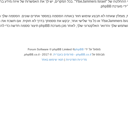
“YtseJammers Israel” במשך תהליך ההרשמה הנו חובה או רשות, לפי ההחלטה של “seJammers Israel
ערכת phpBB.
שמור עליה בבטחה ותחת שום מצב שבו מישהו הקשור ל־“YtseJammers Israel”, phpBB או כל צד שלישי אחר, יבקש
מופעל על ידי
phpBB
® Forum Software © phpBB Limited
מבוסס על
phpBB.co.il - פורומים בעברית
. © 2017 - phpBB.co.il.
מדיניות הפרטיות
|
תנאי שימוש באתר