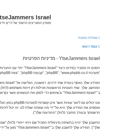
tseJammers Israel
מועדון המעריצים הרשמי של דרים ת'י
שאלות נפוצות
עמוד ראשי
YtseJammers Israel - מדיניות הפרטיות
“מערכת phpBB”, “www.phpbb.co.il”, “קבוצת phpBB”, “צוות phpBB הישראלי”) משתמשים בכל מידע אשר נאסף במשך כל חיבור בשימוש שלך (להלן “המידע שלך”).
ב־“YtseJammers Israel” ובשימוש כדי לסמן את הנושאים אשר נקראו, כדי לשפר את הנאת השימוש.
הרשמתך ובעודך מחובר (להלן “ההודעות שלך”).
החשבון שלך יהיה בחשיפה מינימלית המכיל שם זיהוי ייחודי (להלן “
שלך”). המידע של