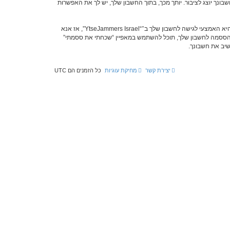
Yt”. בכל המקרים, יש לך את האפשרות של איזה מידע בחשבונך יוצג לציבור. יותך מכך, בתוך החשבון שלך, יש לך את האפשרות
הססמה שלך מוצפנת (הצפנה לכיוון אחד) כך שהיא מאובטחת. עם זאת, מומלץ שאתה לא תבצע שימוש חוזר באותה הססמה במספר אתרים שונים. הססמה שלך היא האמצעי לגישה לחשבון שלך ב־“YtseJammers Israel”, אז אנא
 את ססמתך בדרך לא חוקית. אם תשכח את הססמה לחשבון שלך, תוכל להשתמש במאפיין “שכחתי את ססמתי”
יצירת קשר
מחיקת עוגיות
כל הזמנים הם
UTC