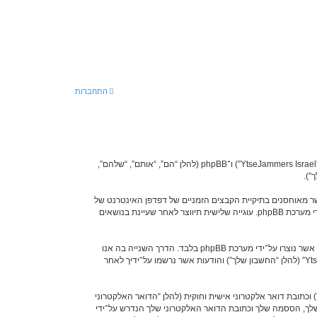
התחברות
הסכם זה מסביר בפירוט כיצד “YtseJammers Israel” יחד עם החברות הקשורות אליה (להלן “אנחנו”, “אותנו”, “שלנו”, “YtseJammers Israel”, “https://www.dreamtheater.co.il/forums”) ו־phpBB (להלן “הם”, “אותם”, “שלהם”,
p ליצור מספר של עוגיות, אשר הם קבצי טקסט קטנים אשר מאוחסנים בתיקיית הקבצים הזמניים של דפדפן האינטרנט של
המחשב שלך. שתי העוגיות הראשונות מכילות רק זיהות משתמש (להלן “זיהוי משתמש”) וזיהוי חיבור אנונימי (להלן “זיהוי חיבור”), הנקבעים אצל באופן אוטומטי על־ידי מערכת phpBB. עוגייה שלישית תיווצר לאחר שעיינת בנושאים
אנו יכולים גם ליצור עוגיות אשר אינן קשורות למערכת phpBB בזמן הגלישה ב־“YtseJammers Israel”, אך הן מחוץ להיקף מסמך זה אשר מיועד לכסות על העמודים אשר נוצרו על־ידי מערכת phpBB בלבד. הדרך השנייה בה אנו
אוספים את המידע שלך היא על־ידי מה שאתה שולח לנו. זה יכול להיות, ואינו מוגבל ל: שליחה בתור אורח (להלן “הודעות אנונימיות”), הרשמה ל־“YtseJammers Israel” (להלן “החשבון שלך”) והודעות אשר נרשמו על־ידיך לאחר
כתובת דואר אלקטרוני אישית וחוקית (להלן “הדואר האלקטרוני
דע מעבר לשם המשתמש שלך, הססמה שלך וכתובת הדואר האלקטרוני שלך הנדרש על־ידי