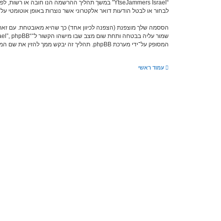
לבחור או לבטל הודעות דואר אלקטרוני אשר נוצרות באופן אוטומטי על־ידי מ
המסופק על־ידי מערכת phpBB. תהליך זה יבקש ממך להזין את שם המשתמש שלך והדואר האלקטרוני שלך, לאחר מכן מערכת phpBB תיצור ססמה חדשה כדי להשיב את חשבונך.
עמוד ראשי