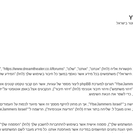
Y
אטר בישראל
המידע שלך נאסף בעזרת שתי דרכים. ראשונה, הגלישה אל “YtseJammers Israel” תגרום למערכת hpBB
שם המשתמש שלך”), ססמה אישית אשר בשימוש להתחברות לחשבון שלך (להלן “הססמה שלך”) ו
ך לחשבון שלך ב־“YtseJammers Israel” מוגן על־ידי חוקי הגנת נתונים המיושמים במדינה אשר מאחסנת אותנו. כל מי