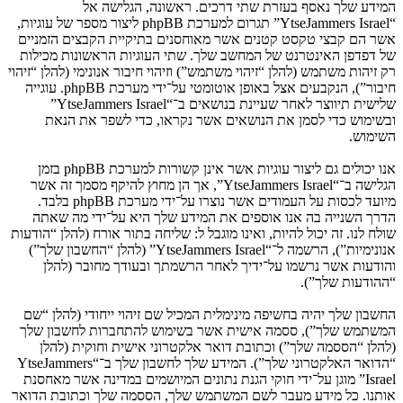
המידע שלך נאסף בעזרת שתי דרכים. ראשונה, הגלישה אל
“YtseJammers Israel” תגרום למערכת phpBB ליצור מספר של עוגיות,
אשר הם קבצי טקסט קטנים אשר מאוחסנים בתיקיית הקבצים הזמניים
של דפדפן האינטרנט של המחשב שלך. שתי העוגיות הראשונות מכילות
רק זיהות משתמש (להלן “זיהוי משתמש”) וזיהוי חיבור אנונימי (להלן “זיהוי
חיבור”), הנקבעים אצל באופן אוטומטי על־ידי מערכת phpBB. עוגייה
שלישית תיווצר לאחר שעיינת בנושאים ב־“YtseJammers Israel”
ובשימוש כדי לסמן את הנושאים אשר נקראו, כדי לשפר את הנאת
השימוש.
אנו יכולים גם ליצור עוגיות אשר אינן קשורות למערכת phpBB בזמן
הגלישה ב־“YtseJammers Israel”, אך הן מחוץ להיקף מסמך זה אשר
מיועד לכסות על העמודים אשר נוצרו על־ידי מערכת phpBB בלבד.
הדרך השנייה בה אנו אוספים את המידע שלך היא על־ידי מה שאתה
שולח לנו. זה יכול להיות, ואינו מוגבל ל: שליחה בתור אורח (להלן “הודעות
אנונימיות”), הרשמה ל־“YtseJammers Israel” (להלן “החשבון שלך”)
והודעות אשר נרשמו על־ידיך לאחר הרשמתך ובעודך מחובר (להלן
“ההודעות שלך”).
החשבון שלך יהיה בחשיפה מינימלית המכיל שם זיהוי ייחודי (להלן “שם
המשתמש שלך”), ססמה אישית אשר בשימוש להתחברות לחשבון שלך
(להלן “הססמה שלך”) וכתובת דואר אלקטרוני אישית וחוקית (להלן
“הדואר האלקטרוני שלך”). המידע שלך לחשבון שלך ב־“YtseJammers
Israel” מוגן על־ידי חוקי הגנת נתונים המיושמים במדינה אשר מאחסנת
אותנו. כל מידע מעבר לשם המשתמש שלך, הססמה שלך וכתובת הדואר