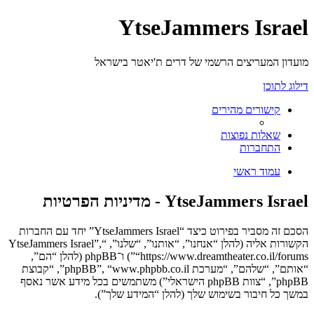
YtseJammers Israel
מועדון המעריצים הרשמי של דרים ת'יאטר בישראל
דילוג לתוכן
קישורים מהירים
שאלות נפוצות
התחברות
עמוד ראשי
YtseJammers Israel - מדיניות הפרטיות
הסכם זה מסביר בפירוט כיצד “YtseJammers Israel” יחד עם החברות
הקשורות אליה (להלן “אנחנו”, “אותנו”, “שלנו”, “YtseJammers Israel”,
“https://www.dreamtheater.co.il/forums”) ו־phpBB (להלן “הם”,
“אותם”, “שלהם”, “מערכת phpBB”, “www.phpbb.co.il”, “קבוצת
phpBB”, “צוות phpBB הישראלי”) משתמשים בכל מידע אשר נאסף
במשך כל חיבור בשימוש שלך (להלן “המידע שלך”).