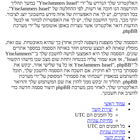
האלקטרוני שלך הנדרש על־ידי “YtseJammers Israel” במשך תהליך
ההרשמה הנו חובה או רשות, לפי ההחלטה של “YtseJammers Israel”.
בכל המקרים, יש לך את האפשרות של איזה מידע בחשבונך יוצג לציבור.
יותך מכך, בתוך החשבון שלך, יש לך את האפשרות לבחור או לבטל
הודעות דואר אלקטרוני אשר נוצרות באופן אוטומטי על־ידי מערכת
phpBB.
הססמה שלך מוצפנת (הצפנה לכיוון אחד) כך שהיא מאובטחת. עם זאת,
מומלץ שאתה לא תבצע שימוש חוזר באותה הססמה במספר אתרים
שונים. הססמה שלך היא האמצעי לגישה לחשבון שלך ב־“YtseJammers
Israel”, אז אנא שמור עליה בבטחה ותחת שום מצב שבו מישהו הקשור
ל־“YtseJammers Israel”, phpBB או כל צד שלישי אחר, יבקש את
ססמתך בדרך לא חוקית. אם תשכח את הססמה לחשבון שלך, תוכל
להשתמש במאפיין “שכחתי את ססמתי” המסופק על־ידי מערכת
phpBB. תהליך זה יבקש ממך להזין את שם המשתמש שלך והדואר
האלקטרוני שלך, לאחר מכן מערכת phpBB תיצור ססמה חדשה כדי
להשיב את חשבונך.
עמוד ראשי
יצירת קשר
כל הזמנים הם
UTC
מחיקת עוגיות
כל הזמנים הם
UTC
מחיקת עוגיות
יצירת קשר