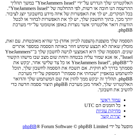
האלקטרוני שלך הנדרש על־ידי “YtseJammers Israel” במשך תהליך
ההרשמה הנו חובה או רשות, לפי ההחלטה של “YtseJammers Israel”.
בכל המקרים, יש לך את האפשרות של איזה מידע בחשבונך יוצג לציבור.
יותך מכך, בתוך החשבון שלך, יש לך את האפשרות לבחור או לבטל
הודעות דואר אלקטרוני אשר נוצרות באופן אוטומטי על־ידי מערכת
phpBB.
הססמה שלך מוצפנת (הצפנה לכיוון אחד) כך שהיא מאובטחת. עם זאת,
מומלץ שאתה לא תבצע שימוש חוזר באותה הססמה במספר אתרים
שונים. הססמה שלך היא האמצעי לגישה לחשבון שלך ב־“YtseJammers
Israel”, אז אנא שמור עליה בבטחה ותחת שום מצב שבו מישהו הקשור
ל־“YtseJammers Israel”, phpBB או כל צד שלישי אחר, יבקש את
ססמתך בדרך לא חוקית. אם תשכח את הססמה לחשבון שלך, תוכל
להשתמש במאפיין “שכחתי את ססמתי” המסופק על־ידי מערכת
phpBB. תהליך זה יבקש ממך להזין את שם המשתמש שלך והדואר
האלקטרוני שלך, לאחר מכן מערכת phpBB תיצור ססמה חדשה כדי
להשיב את חשבונך.
עמוד ראשי
כל הזמנים הם
UTC
מחיקת עוגיות
יצירת קשר
מופעל על ידי
® Forum Software © phpBB Limited
phpBB