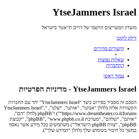
YtseJammers Israel
מועדון המעריצים הרשמי של דרים ת'יאטר בישראל
דילוג לתוכן
קישורים מהירים
שאלות נפוצות
התחברות
עמוד ראשי
YtseJammers Israel - מדיניות הפרטיות
הסכם זה מסביר בפירוט כיצד “YtseJammers Israel” יחד עם החברות
הקשורות אליה (להלן “אנחנו”, “אותנו”, “שלנו”, “YtseJammers Israel”,
“https://www.dreamtheater.co.il/forums”) ו־phpBB (להלן “הם”,
“אותם”, “שלהם”, “מערכת phpBB”, “www.phpbb.co.il”, “קבוצת
phpBB”, “צוות phpBB הישראלי”) משתמשים בכל מידע אשר נאסף
במשך כל חיבור בשימוש שלך (להלן “המידע שלך”).