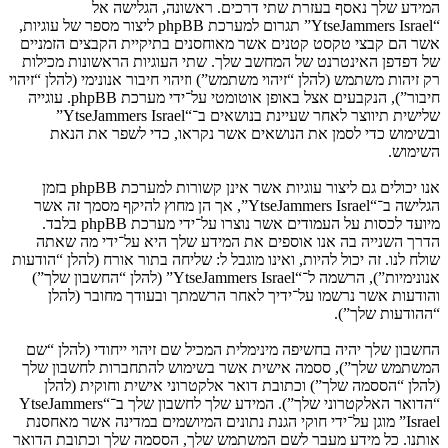
המידע שלך נאסף בעזרת שתי דרכים. ראשונה, הגלישה אל
“YtseJammers Israel” תגרום למערכת phpBB ליצור מספר של עוגיות,
אשר הם קבצי טקסט קטנים אשר מאוחסנים בתיקיית הקבצים הזמניים
של דפדפן האינטרנט של המחשב שלך. שתי העוגיות הראשונות מכילות
רק זיהות משתמש (להלן “זיהוי משתמש”) וזיהוי חיבור אנונימי (להלן “זיהוי
חיבור”), הנקבעים אצל באופן אוטומטי על־ידי מערכת phpBB. עוגייה
שלישית תיווצר לאחר שעיינת בנושאים ב־“YtseJammers Israel”
ובשימוש כדי לסמן את הנושאים אשר נקראו, כדי לשפר את הנאת
השימוש.
אנו יכולים גם ליצור עוגיות אשר אינן קשורות למערכת phpBB בזמן
הגלישה ב־“YtseJammers Israel”, אך הן מחוץ להיקף מסמך זה אשר
מיועד לכסות על העמודים אשר נוצרו על־ידי מערכת phpBB בלבד.
הדרך השנייה בה אנו אוספים את המידע שלך היא על־ידי מה שאתה
שולח לנו. זה יכול להיות, ואינו מוגבל ל: שליחה בתור אורח (להלן “הודעות
אנונימיות”), הרשמה ל־“YtseJammers Israel” (להלן “החשבון שלך”)
והודעות אשר נרשמו על־ידיך לאחר הרשמתך ובעודך מחובר (להלן
“ההודעות שלך”).
החשבון שלך יהיה בחשיפה מינימלית המכיל שם זיהוי ייחודי (להלן “שם
המשתמש שלך”), ססמה אישית אשר בשימוש להתחברות לחשבון שלך
(להלן “הססמה שלך”) וכתובת דואר אלקטרוני אישית וחוקית (להלן
“הדואר האלקטרוני שלך”). המידע שלך לחשבון שלך ב־“YtseJammers
Israel” מוגן על־ידי חוקי הגנת נתונים המיושמים במדינה אשר מאחסנת
אותנו. כל מידע מעבר לשם המשתמש שלך, הססמה שלך וכתובת הדואר