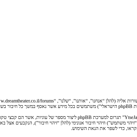
המידע שלך נאסף בעזרת שתי דרכים. ראשונה, הגלישה אל “YtseJammers Israel”