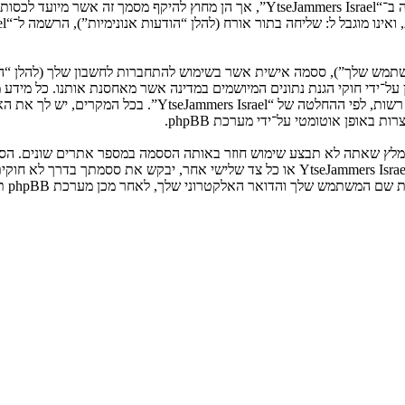
המשתמש שלך”), ססמה אישית אשר בשימוש להתחברות לחשבון שלך (להלן “ה
ני שלך”). המידע שלך לחשבון שלך ב־“YtseJammers Israel” מוגן על־ידי חוקי הגנת נתונים המיושמים ב
הנדרש על־ידי “YtseJammers Israel” במשך תהליך ההרשמה הנו ח
באופן אוטומטי על־ידי מערכת phpBB.
אנא שמור עליה בבטחה ותחת שום מצב שבו מישהו הקשור ל־“YtseJammers Israel”, phpBB א