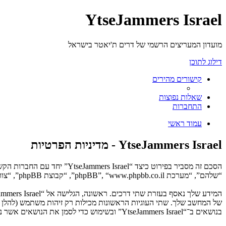
YtseJammers Israel
מועדון המעריצים הרשמי של דרים ת'יאטר בישראל
דילוג לתוכן
קישורים מהירים
שאלות נפוצות
התחברות
עמוד ראשי
YtseJammers Israel - מדיניות הפרטיות
“שלהם”, “מערכת phpBB”, “www.phpbb.co.il”, “קבוצת phpBB”, “צוות phpBB הישראלי”) משתמשים בכל מידע אשר נאסף במשך כל חיבור בשימוש שלך (להלן “המידע שלך”).
בנושאים ב־“YtseJammers Israel” ובשימוש כדי לסמן את הנושאים אשר נקראו, כדי לשפר את הנאת השימוש.