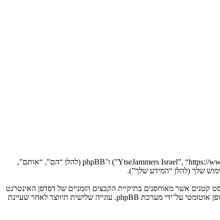
הסכם זה מסביר בפירוט כיצד “YtseJammers Israel” יחד עם החברות הקשורות אליה (להלן “אנחנו”, “אותנו”, “שלנו”, “YtseJammers Israel”, “https://www.dreamtheater.co.il/forums”) ו־phpBB (להלן “הם”, “אותם”,
 תגרום למערכת phpBB ליצור מספר של עוגיות, אשר הם קבצי טקסט קטנים אשר מאוחסנים בתיקיית הקבצים הזמניים של דפדפן האינטרנט
של המחשב שלך. שתי העוגיות הראשונות מכילות רק זיהות משתמש (להלן “זיהוי משתמש”) וזיהוי חיבור אנונימי (להלן “זיהוי חיבור”), הנקבעים אצל באופן אוטומטי על־ידי מערכת phpBB. עוגייה שלישית תיווצר לאחר שעיינת