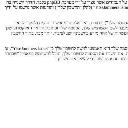
אנו יכולים גם ליצור עוגיות אשר אינן קשורות למערכת phpBB בזמן הגלישה ב־“YtseJammers Israel”, אך הן מחוץ להיקף מסמך זה אשר מיועד לכסות על העמודים אשר נוצרו על־ידי מערכת phpBB בלבד. הדרך השנייה בה
אנו אוספים את המידע שלך היא על־ידי מה שאתה שולח לנו. זה יכול להיות, ואינו מוגבל ל: שליחה בתור אורח (להלן “הודעות אנונימיות”), הרשמה ל־“YtseJammers Israel” (להלן “החשבון שלך”) והודעות אשר נרשמו על־ידיך
ססמה שלך”) וכתובת דואר אלקטרוני אישית וחוקית (להלן “הדואר
מדינה אשר מאחסנת אותנו. כל מידע מעבר לשם המשתמש שלך, הססמה שלך וכתובת הדואר האלקטרוני שלך
ובה או רשות, לפי ההחלטה של “YtseJammers Israel”. בכל המקרים, יש לך את האפשרות של איזה מידע בחשבונך יוצג לציבור. יותך מכך, בתוך החשבון
הססמה שלך מוצפנת (הצפנה לכיוון אחד) כך שהיא מאובטחת. עם זאת, מומלץ שאתה לא תבצע שימוש חוזר באותה הססמה במספר אתרים שונים. הססמה שלך היא האמצעי לגישה לחשבון שלך ב־“YtseJammers Israel”, אז
ו כל צד שלישי אחר, יבקש את ססמתך בדרך לא חוקית. אם תשכח את הססמה לחשבון שלך, תוכל להשתמש במאפיין “שכחתי