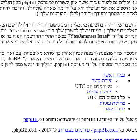
לאחר הרשמתך ובעודך מחובר (להלן “ההודעות שלך”).
החשבון שלך יהיה בחשיפה מינימלית המכיל שם זיהוי ייחודי (להלן “שם 
האלקטרו
שלך, יש לך את האפשרות לבחור או לבטל הודעות דואר אלקטרוני אשר נוצרות 
את ססמתי” המסופק על־ידי מערכת phpBB. תהליך זה יבקש ממך להזין את שם המשתמש שלך והדואר האלקטרוני שלך, לאחר מכן מערכת phpBB תיצור ססמה חדשה כדי להשיב את חשבונך.
עמוד ראשי
יצירת קשר
כל הזמנים הם
UTC
מחיקת עוגיות
כל הזמנים הם
UTC
מחיקת עוגיות
יצירת קשר
מופעל על ידי
® Forum Software © phpBB Limited
phpBB
מבוסס על
phpBB.co.il - פורומים בעברית
. © 2017 - phpBB.co.il.