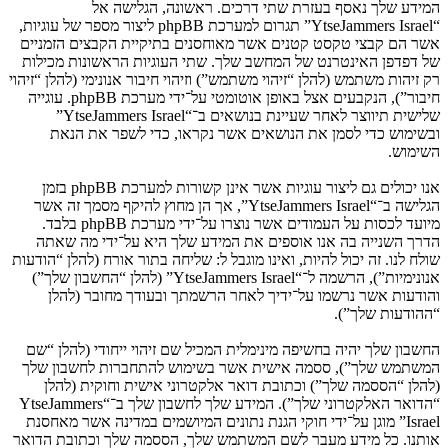
המידע שלך נאסף בעזרת שתי דרכים. ראשונה, הגלישה אל
“YtseJammers Israel” תגרום למערכת phpBB ליצור מספר של עוגיות,
אשר הם קבצי טקסט קטנים אשר מאוחסנים בתיקיית הקבצים הזמניים
של דפדפן האינטרנט של המחשב שלך. שתי העוגיות הראשונות מכילות
רק זיהות משתמש (להלן “זיהוי משתמש”) וזיהוי חיבור אנונימי (להלן “זיהוי
חיבור”), הנקבעים אצל באופן אוטומטי על־ידי מערכת phpBB. עוגייה
שלישית תיווצר לאחר שעיינת בנושאים ב־“YtseJammers Israel”
ובשימוש כדי לסמן את הנושאים אשר נקראו, כדי לשפר את הנאת
השימוש.
אנו יכולים גם ליצור עוגיות אשר אינן קשורות למערכת phpBB בזמן
הגלישה ב־“YtseJammers Israel”, אך הן מחוץ להיקף מסמך זה אשר
מיועד לכסות על העמודים אשר נוצרו על־ידי מערכת phpBB בלבד.
הדרך השנייה בה אנו אוספים את המידע שלך היא על־ידי מה שאתה
שולח לנו. זה יכול להיות, ואינו מוגבל ל: שליחה בתור אורח (להלן “הודעות
אנונימיות”), הרשמה ל־“YtseJammers Israel” (להלן “החשבון שלך”)
והודעות אשר נרשמו על־ידיך לאחר הרשמתך ובעודך מחובר (להלן
“ההודעות שלך”).
החשבון שלך יהיה בחשיפה מינימלית המכיל שם זיהוי ייחודי (להלן “שם
המשתמש שלך”), ססמה אישית אשר בשימוש להתחברות לחשבון שלך
(להלן “הססמה שלך”) וכתובת דואר אלקטרוני אישית וחוקית (להלן
“הדואר האלקטרוני שלך”). המידע שלך לחשבון שלך ב־“YtseJammers
Israel” מוגן על־ידי חוקי הגנת נתונים המיושמים במדינה אשר מאחסנת
אותנו. כל מידע מעבר לשם המשתמש שלך, הססמה שלך וכתובת הדואר