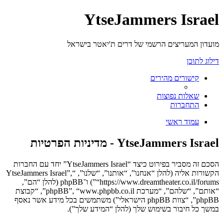
YtseJammers Israel
מועדון המעריצים הרשמי של דרים ת'יאטר בישראל
דילוג לתוכן
קישורים מהירים
שאלות נפוצות
התחברות
עמוד ראשי
YtseJammers Israel - מדיניות הפרטיות
הסכם זה מסביר בפירוט כיצד “YtseJammers Israel” יחד עם החברות
הקשורות אליה (להלן “אנחנו”, “אותנו”, “שלנו”, “YtseJammers Israel”,
“https://www.dreamtheater.co.il/forums”) ו־phpBB (להלן “הם”,
“אותם”, “שלהם”, “מערכת phpBB”, “www.phpbb.co.il”, “קבוצת
phpBB”, “צוות phpBB הישראלי”) משתמשים בכל מידע אשר נאסף
במשך כל חיבור בשימוש שלך (להלן “המידע שלך”).