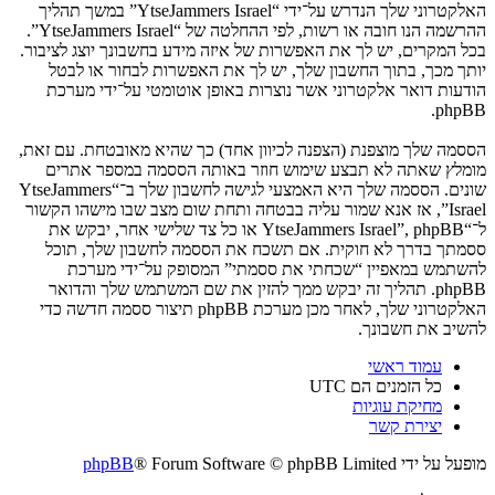
האלקטרוני שלך הנדרש על־ידי “YtseJammers Israel” במשך תהליך
ההרשמה הנו חובה או רשות, לפי ההחלטה של “YtseJammers Israel”.
בכל המקרים, יש לך את האפשרות של איזה מידע בחשבונך יוצג לציבור.
יותך מכך, בתוך החשבון שלך, יש לך את האפשרות לבחור או לבטל
הודעות דואר אלקטרוני אשר נוצרות באופן אוטומטי על־ידי מערכת
phpBB.
הססמה שלך מוצפנת (הצפנה לכיוון אחד) כך שהיא מאובטחת. עם זאת,
מומלץ שאתה לא תבצע שימוש חוזר באותה הססמה במספר אתרים
שונים. הססמה שלך היא האמצעי לגישה לחשבון שלך ב־“YtseJammers
Israel”, אז אנא שמור עליה בבטחה ותחת שום מצב שבו מישהו הקשור
ל־“YtseJammers Israel”, phpBB או כל צד שלישי אחר, יבקש את
ססמתך בדרך לא חוקית. אם תשכח את הססמה לחשבון שלך, תוכל
להשתמש במאפיין “שכחתי את ססמתי” המסופק על־ידי מערכת
phpBB. תהליך זה יבקש ממך להזין את שם המשתמש שלך והדואר
האלקטרוני שלך, לאחר מכן מערכת phpBB תיצור ססמה חדשה כדי
להשיב את חשבונך.
עמוד ראשי
כל הזמנים הם
UTC
מחיקת עוגיות
יצירת קשר
מופעל על ידי
® Forum Software © phpBB Limited
phpBB