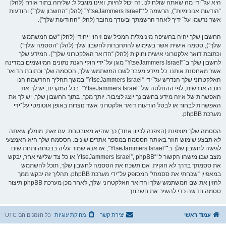
היא על־ידי מה שאתה שולח לנו. זה יכול להיות, ואינו מוגבל ל: שליחה בתור אורח (להלן
“הודעות אנונימיות”), הרשמה ל־“YtseJammers Israel” (להלן “החשבון שלך”) והודעות
אשר נרשמו על־ידיך לאחר הרשמתך ובעודך מחובר (להלן “ההודעות שלך”).
החשבון שלך יהיה בחשיפה מינימלית המכיל שם זיהוי ייחודי (להלן “שם המשתמש
שלך”), ססמה אישית אשר בשימוש להתחברות לחשבון שלך (להלן “הססמה שלך”)
וכתובת דואר אלקטרוני אישית וחוקית (להלן “הדואר האלקטרוני שלך”). המידע שלך
לחשבון שלך ב־“YtseJammers Israel” מוגן על־ידי חוקי הגנת נתונים המיושמים במדינה
אשר מאחסנת אותנו. כל מידע מעבר לשם המשתמש שלך, הססמה שלך וכתובת הדואר
האלקטרוני שלך הנדרש על־ידי “YtseJammers Israel” במשך תהליך ההרשמה הנו
חובה או רשות, לפי ההחלטה של “YtseJammers Israel”. בכל המקרים, יש לך את
האפשרות של איזה מידע בחשבונך יוצג לציבור. יותך מכך, בתוך החשבון שלך, יש לך את
האפשרות לבחור או לבטל הודעות דואר אלקטרוני אשר נוצרות באופן אוטומטי על־ידי
מערכת phpBB.
הססמה שלך מוצפנת (הצפנה לכיוון אחד) כך שהיא מאובטחת. עם זאת, מומלץ שאתה
לא תבצע שימוש חוזר באותה הססמה במספר אתרים שונים. הססמה שלך היא האמצעי
לגישה לחשבון שלך ב־“YtseJammers Israel”, אז אנא שמור עליה בבטחה ותחת שום
מצב שבו מישהו הקשור ל־“YtseJammers Israel”, phpBB או כל צד שלישי אחר, יבקש
את ססמתך בדרך לא חוקית. אם תשכח את הססמה לחשבון שלך, תוכל להשתמש
במאפיין “שכחתי את ססמתי” המסופק על־ידי מערכת phpBB. תהליך זה יבקש ממך
להזין את שם המשתמש שלך והדואר האלקטרוני שלך, לאחר מכן מערכת phpBB תיצור
ססמה חדשה כדי להשיב את חשבונך.
עמוד ראשי
יצירת קשר
מחיקת עוגיות
כל הזמנים הם
UTC