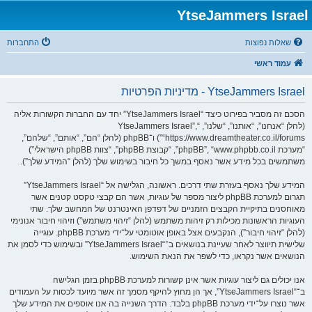
YtseJammers Israel
שאלות נפוצות
התחברות
עמוד ראשי
YtseJammers Israel - מדיניות הפרטיות
הסכם זה מסביר בפירוט כיצד “YtseJammers Israel” יחד עם החברות הקשורות אליה
(להלן “אנחנו”, “אותנו”, “שלנו”, “YtseJammers Israel”,
“https://www.dreamtheater.co.il/forums”) ו־phpBB (להלן “הם”, “אותם”, “שלהם”,
“מערכת phpBB”, “www.phpbb.co.il”, “קבוצת phpBB”, “צוות phpBB הישראלי”)
משתמשים בכל מידע אשר נאסף במשך כל חיבור בשימוש שלך (להלן “המידע שלך”).
המידע שלך נאסף בעזרת שתי דרכים. ראשונה, הגלישה אל “YtseJammers Israel”
תגרום למערכת phpBB ליצור מספר של עוגיות, אשר הם קבצי טקסט קטנים אשר
מאוחסנים בתיקיית הקבצים הזמניים של דפדפן האינטרנט של המחשב שלך. שתי
העוגיות הראשונות מכילות רק זיהות משתמש (להלן “זיהוי משתמש”) וזיהוי חיבור אנונימי
(להלן “זיהוי חיבור”), הנקבעים אצל באופן אוטומטי על־ידי מערכת phpBB. עוגייה
שלישית תיווצר לאחר שעיינת בנושאים ב־“YtseJammers Israel” ובשימוש כדי לסמן את
הנושאים אשר נקראו, כדי לשפר את הנאת השימוש.
אנו יכולים גם ליצור עוגיות אשר אינן קשורות למערכת phpBB בזמן הגלישה
ב־“YtseJammers Israel”, אך הן מחוץ להיקף מסמך זה אשר מיועד לכסות על העמודים
אשר נוצרו על־ידי מערכת phpBB בלבד. הדרך השנייה בה אנו אוספים את המידע שלך