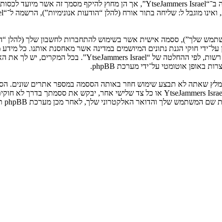
המשתמש שלך”), ססמה אישית אשר בשימוש להתחברות לחשבון שלך (להלן “ה
ני שלך”). המידע שלך לחשבון שלך ב־“YtseJammers Israel” מוגן על־ידי חוקי הגנת נתונים המיושמים ב
הנדרש על־ידי “YtseJammers Israel” במשך תהליך ההרשמה הנו ח
באופן אוטומטי על־ידי מערכת phpBB.
אנא שמור עליה בבטחה ותחת שום מצב שבו מישהו הקשור ל־“YtseJammers Israel”, phpBB א