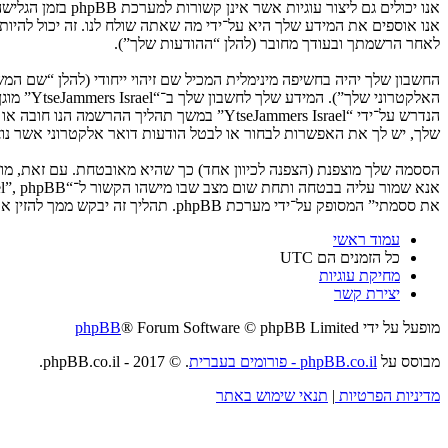
לאחר הרשמתך ובעודך מחובר (להלן “ההודעות שלך”).
החשבון שלך יהיה בחשיפה מינימלית המכיל שם זיהוי ייחודי (להלן “שם 
האלקטרו
שלך, יש לך את האפשרות לבחור או לבטל הודעות דואר אלקטרוני אשר נוצרות 
את ססמתי” המסופק על־ידי מערכת phpBB. תהליך זה יבקש ממך להזין את שם המשתמש שלך והדואר האלקטרוני שלך, לאחר מכן מערכת phpBB תיצור ססמה חדשה כדי להשיב את חשבונך.
עמוד ראשי
כל הזמנים הם
UTC
מחיקת עוגיות
יצירת קשר
מופעל על ידי
® Forum Software © phpBB Limited
phpBB
מבוסס על
phpBB.co.il - פורומים בעברית
. © 2017 - phpBB.co.il.
מדיניות הפרטיות
|
תנאי שימוש באתר