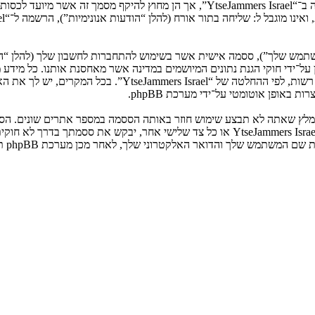
המשתמש שלך”), ססמה אישית אשר בשימוש להתחברות לחשבון שלך (להלן “ה
ני שלך”). המידע שלך לחשבון שלך ב־“YtseJammers Israel” מוגן על־ידי חוקי הגנת נתונים המיושמים ב
הנדרש על־ידי “YtseJammers Israel” במשך תהליך ההרשמה הנו ח
באופן אוטומטי על־ידי מערכת phpBB.
אנא שמור עליה בבטחה ותחת שום מצב שבו מישהו הקשור ל־“YtseJammers Israel”, phpBB א