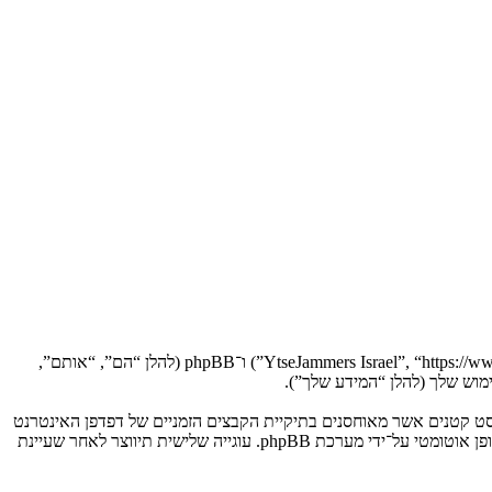
הסכם זה מסביר בפירוט כיצד “YtseJammers Israel” יחד עם החברות הקשורות אליה (להלן “אנחנו”, “אותנו”, “שלנו”, “YtseJammers Israel”, “https://www.dreamtheater.co.il/forums”) ו־phpBB (להלן “הם”, “אותם”,
 תגרום למערכת phpBB ליצור מספר של עוגיות, אשר הם קבצי טקסט קטנים אשר מאוחסנים בתיקיית הקבצים הזמניים של דפדפן האינטרנט
של המחשב שלך. שתי העוגיות הראשונות מכילות רק זיהות משתמש (להלן “זיהוי משתמש”) וזיהוי חיבור אנונימי (להלן “זיהוי חיבור”), הנקבעים אצל באופן אוטומטי על־ידי מערכת phpBB. עוגייה שלישית תיווצר לאחר שעיינת