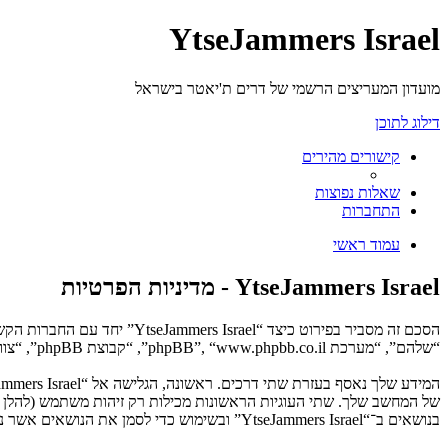
YtseJammers Israel
מועדון המעריצים הרשמי של דרים ת'יאטר בישראל
דילוג לתוכן
קישורים מהירים
שאלות נפוצות
התחברות
עמוד ראשי
YtseJammers Israel - מדיניות הפרטיות
“שלהם”, “מערכת phpBB”, “www.phpbb.co.il”, “קבוצת phpBB”, “צוות phpBB הישראלי”) משתמשים בכל מידע אשר נאסף במשך כל חיבור בשימוש שלך (להלן “המידע שלך”).
בנושאים ב־“YtseJammers Israel” ובשימוש כדי לסמן את הנושאים אשר נקראו, כדי לשפר את הנאת השימוש.