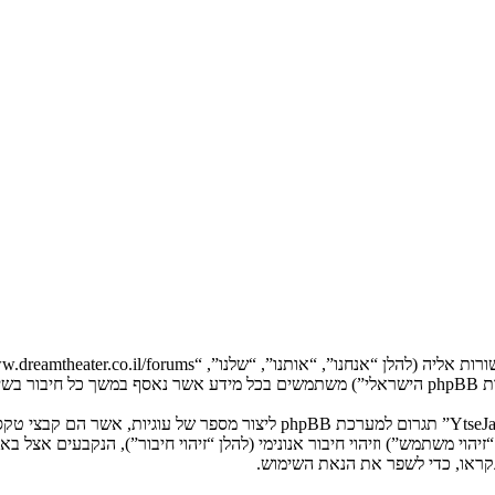
המידע שלך נאסף בעזרת שתי דרכים. ראשונה, הגלישה אל “YtseJammers Israel”