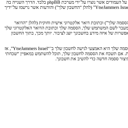
אנו יכולים גם ליצור עוגיות אשר אינן קשורות למערכת phpBB בזמן הגלישה ב־“YtseJammers Israel”, אך הן מחוץ להיקף מסמך זה אשר מיועד לכסות על העמודים אשר נוצרו על־ידי מערכת phpBB בלבד. הדרך השנייה בה
אנו אוספים את המידע שלך היא על־ידי מה שאתה שולח לנו. זה יכול להיות, ואינו מוגבל ל: שליחה בתור אורח (להלן “הודעות אנונימיות”), הרשמה ל־“YtseJammers Israel” (להלן “החשבון שלך”) והודעות אשר נרשמו על־ידיך
ססמה שלך”) וכתובת דואר אלקטרוני אישית וחוקית (להלן “הדואר
מדינה אשר מאחסנת אותנו. כל מידע מעבר לשם המשתמש שלך, הססמה שלך וכתובת הדואר האלקטרוני שלך
ובה או רשות, לפי ההחלטה של “YtseJammers Israel”. בכל המקרים, יש לך את האפשרות של איזה מידע בחשבונך יוצג לציבור. יותך מכך, בתוך החשבון
הססמה שלך מוצפנת (הצפנה לכיוון אחד) כך שהיא מאובטחת. עם זאת, מומלץ שאתה לא תבצע שימוש חוזר באותה הססמה במספר אתרים שונים. הססמה שלך היא האמצעי לגישה לחשבון שלך ב־“YtseJammers Israel”, אז
ו כל צד שלישי אחר, יבקש את ססמתך בדרך לא חוקית. אם תשכח את הססמה לחשבון שלך, תוכל להשתמש במאפיין “שכחתי