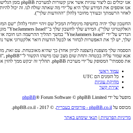
לאחר הרשמתך ובעודך מחובר (להלן “ההודעות שלך”).
החשבון שלך יהיה בחשיפה מינימלית המכיל שם זיהוי ייחודי (להלן “שם 
האלקטרו
שלך, יש לך את האפשרות לבחור או לבטל הודעות דואר אלקטרוני אשר נוצרות 
את ססמתי” המסופק על־ידי מערכת phpBB. תהליך זה יבקש ממך להזין את שם המשתמש שלך והדואר האלקטרוני שלך, לאחר מכן מערכת phpBB תיצור ססמה חדשה כדי להשיב את חשבונך.
עמוד ראשי
כל הזמנים הם
UTC
מחיקת עוגיות
יצירת קשר
מופעל על ידי
® Forum Software © phpBB Limited
phpBB
מבוסס על
phpBB.co.il - פורומים בעברית
. © 2017 - phpBB.co.il.
מדיניות הפרטיות
|
תנאי שימוש באתר