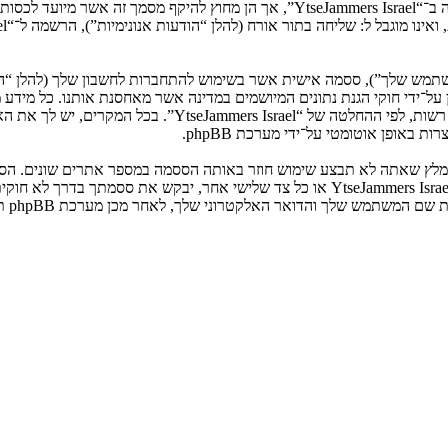
המשתמש שלך”), ססמה אישית אשר בשימוש להתחברות לחשבון שלך (להלן “ה
ני שלך”). המידע שלך לחשבון שלך ב־“YtseJammers Israel” מוגן על־ידי חוקי הגנת נתונים המיושמים ב
הנדרש על־ידי “YtseJammers Israel” במשך תהליך ההרשמה הנו ח
באופן אוטומטי על־ידי מערכת phpBB.
אנא שמור עליה בבטחה ותחת שום מצב שבו מישהו הקשור ל־“YtseJammers Israel”, phpBB א