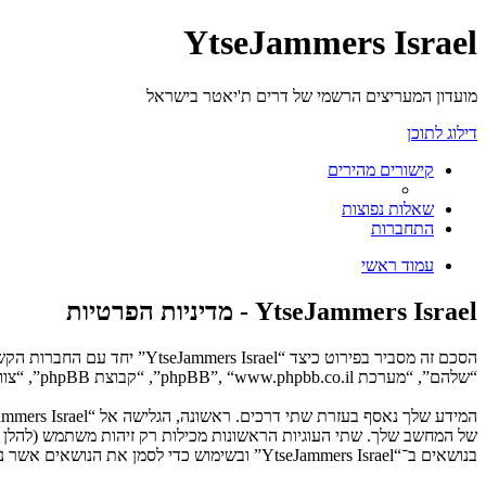
YtseJammers Israel
מועדון המעריצים הרשמי של דרים ת'יאטר בישראל
דילוג לתוכן
קישורים מהירים
שאלות נפוצות
התחברות
עמוד ראשי
YtseJammers Israel - מדיניות הפרטיות
“שלהם”, “מערכת phpBB”, “www.phpbb.co.il”, “קבוצת phpBB”, “צוות phpBB הישראלי”) משתמשים בכל מידע אשר נאסף במשך כל חיבור בשימוש שלך (להלן “המידע שלך”).
בנושאים ב־“YtseJammers Israel” ובשימוש כדי לסמן את הנושאים אשר נקראו, כדי לשפר את הנאת השימוש.