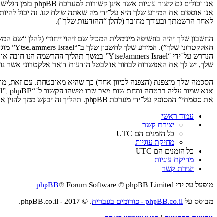
לאחר הרשמתך ובעודך מחובר (להלן “ההודעות שלך”).
החשבון שלך יהיה בחשיפה מינימלית המכיל שם זיהוי ייחודי (להלן “שם 
האלקטרו
שלך, יש לך את האפשרות לבחור או לבטל הודעות דואר אלקטרוני אשר נוצרות 
את ססמתי” המסופק על־ידי מערכת phpBB. תהליך זה יבקש ממך להזין את שם המשתמש שלך והדואר האלקטרוני שלך, לאחר מכן מערכת phpBB תיצור ססמה חדשה כדי להשיב את חשבונך.
עמוד ראשי
יצירת קשר
כל הזמנים הם
UTC
מחיקת עוגיות
כל הזמנים הם
UTC
מחיקת עוגיות
יצירת קשר
מופעל על ידי
® Forum Software © phpBB Limited
phpBB
מבוסס על
phpBB.co.il - פורומים בעברית
. © 2017 - phpBB.co.il.