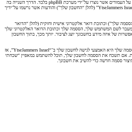
אנו יכולים גם ליצור עוגיות אשר אינן קשורות למערכת phpBB בזמן הגלישה ב־“YtseJammers Israel”, אך הן מחוץ להיקף מסמך זה אשר מיועד לכסות על העמודים אשר נוצרו על־ידי מערכת phpBB בלבד. הדרך השנייה בה
אנו אוספים את המידע שלך היא על־ידי מה שאתה שולח לנו. זה יכול להיות, ואינו מוגבל ל: שליחה בתור אורח (להלן “הודעות אנונימיות”), הרשמה ל־“YtseJammers Israel” (להלן “החשבון שלך”) והודעות אשר נרשמו על־ידיך
ססמה שלך”) וכתובת דואר אלקטרוני אישית וחוקית (להלן “הדואר
מדינה אשר מאחסנת אותנו. כל מידע מעבר לשם המשתמש שלך, הססמה שלך וכתובת הדואר האלקטרוני שלך
ובה או רשות, לפי ההחלטה של “YtseJammers Israel”. בכל המקרים, יש לך את האפשרות של איזה מידע בחשבונך יוצג לציבור. יותך מכך, בתוך החשבון
הססמה שלך מוצפנת (הצפנה לכיוון אחד) כך שהיא מאובטחת. עם זאת, מומלץ שאתה לא תבצע שימוש חוזר באותה הססמה במספר אתרים שונים. הססמה שלך היא האמצעי לגישה לחשבון שלך ב־“YtseJammers Israel”, אז
ו כל צד שלישי אחר, יבקש את ססמתך בדרך לא חוקית. אם תשכח את הססמה לחשבון שלך, תוכל להשתמש במאפיין “שכחתי