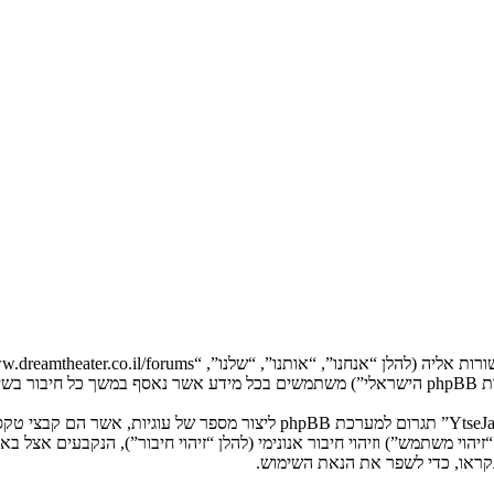
המידע שלך נאסף בעזרת שתי דרכים. ראשונה, הגלישה אל “YtseJammers Israel”