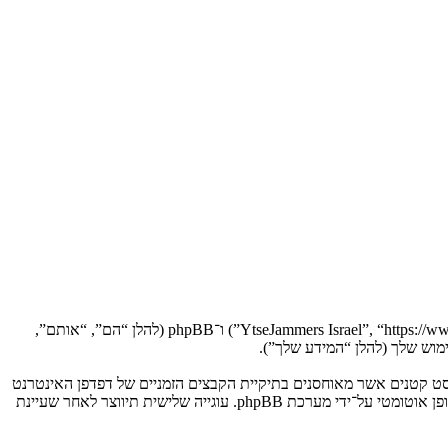
הסכם זה מסביר בפירוט כיצד “YtseJammers Israel” יחד עם החברות הקשורות אליה (להלן “אנחנו”, “אותנו”, “שלנו”, “YtseJammers Israel”, “https://www.dreamtheater.co.il/forums”) ו־phpBB (להלן “הם”, “אותם”,
 תגרום למערכת phpBB ליצור מספר של עוגיות, אשר הם קבצי טקסט קטנים אשר מאוחסנים בתיקיית הקבצים הזמניים של דפדפן האינטרנט
של המחשב שלך. שתי העוגיות הראשונות מכילות רק זיהות משתמש (להלן “זיהוי משתמש”) וזיהוי חיבור אנונימי (להלן “זיהוי חיבור”), הנקבעים אצל באופן אוטומטי על־ידי מערכת phpBB. עוגייה שלישית תיווצר לאחר שעיינת