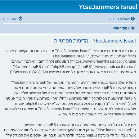
YtseJammers Israel
שאלות נפוצות
התחברות
עמוד ראשי
YtseJammers Israel - מדיניות הפרטיות
הסכם זה מסביר בפירוט כיצד “YtseJammers Israel” יחד עם החברות הקשורות אליה
(להלן “אנחנו”, “אותנו”, “שלנו”, “YtseJammers Israel”,
“https://www.dreamtheater.co.il/forums”) ו־phpBB (להלן “הם”, “אותם”, “שלהם”,
“מערכת phpBB”, “www.phpbb.co.il”, “קבוצת phpBB”, “צוות phpBB הישראלי”)
משתמשים בכל מידע אשר נאסף במשך כל חיבור בשימוש שלך (להלן “המידע שלך”).
המידע שלך נאסף בעזרת שתי דרכים. ראשונה, הגלישה אל “YtseJammers Israel”
תגרום למערכת phpBB ליצור מספר של עוגיות, אשר הם קבצי טקסט קטנים אשר
מאוחסנים בתיקיית הקבצים הזמניים של דפדפן האינטרנט של המחשב שלך. שתי
העוגיות הראשונות מכילות רק זיהות משתמש (להלן “זיהוי משתמש”) וזיהוי חיבור אנונימי
(להלן “זיהוי חיבור”), הנקבעים אצל באופן אוטומטי על־ידי מערכת phpBB. עוגייה
שלישית תיווצר לאחר שעיינת בנושאים ב־“YtseJammers Israel” ובשימוש כדי לסמן את
הנושאים אשר נקראו, כדי לשפר את הנאת השימוש.
אנו יכולים גם ליצור עוגיות אשר אינן קשורות למערכת phpBB בזמן הגלישה
ב־“YtseJammers Israel”, אך הן מחוץ להיקף מסמך זה אשר מיועד לכסות על העמודים
אשר נוצרו על־ידי מערכת phpBB בלבד. הדרך השנייה בה אנו אוספים את המידע שלך