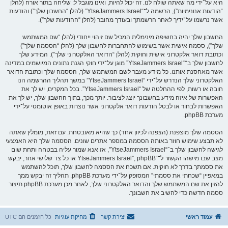
היא על־ידי מה שאתה שולח לנו. זה יכול להיות, ואינו מוגבל ל: שליחה בתור אורח (להלן
“הודעות אנונימיות”), הרשמה ל־“YtseJammers Israel” (להלן “החשבון שלך”) והודעות
אשר נרשמו על־ידיך לאחר הרשמתך ובעודך מחובר (להלן “ההודעות שלך”).
החשבון שלך יהיה בחשיפה מינימלית המכיל שם זיהוי ייחודי (להלן “שם המשתמש
שלך”), ססמה אישית אשר בשימוש להתחברות לחשבון שלך (להלן “הססמה שלך”)
וכתובת דואר אלקטרוני אישית וחוקית (להלן “הדואר האלקטרוני שלך”). המידע שלך
לחשבון שלך ב־“YtseJammers Israel” מוגן על־ידי חוקי הגנת נתונים המיושמים במדינה
אשר מאחסנת אותנו. כל מידע מעבר לשם המשתמש שלך, הססמה שלך וכתובת הדואר
האלקטרוני שלך הנדרש על־ידי “YtseJammers Israel” במשך תהליך ההרשמה הנו
חובה או רשות, לפי ההחלטה של “YtseJammers Israel”. בכל המקרים, יש לך את
האפשרות של איזה מידע בחשבונך יוצג לציבור. יותך מכך, בתוך החשבון שלך, יש לך את
האפשרות לבחור או לבטל הודעות דואר אלקטרוני אשר נוצרות באופן אוטומטי על־ידי
מערכת phpBB.
הססמה שלך מוצפנת (הצפנה לכיוון אחד) כך שהיא מאובטחת. עם זאת, מומלץ שאתה
לא תבצע שימוש חוזר באותה הססמה במספר אתרים שונים. הססמה שלך היא האמצעי
לגישה לחשבון שלך ב־“YtseJammers Israel”, אז אנא שמור עליה בבטחה ותחת שום
מצב שבו מישהו הקשור ל־“YtseJammers Israel”, phpBB או כל צד שלישי אחר, יבקש
את ססמתך בדרך לא חוקית. אם תשכח את הססמה לחשבון שלך, תוכל להשתמש
במאפיין “שכחתי את ססמתי” המסופק על־ידי מערכת phpBB. תהליך זה יבקש ממך
להזין את שם המשתמש שלך והדואר האלקטרוני שלך, לאחר מכן מערכת phpBB תיצור
ססמה חדשה כדי להשיב את חשבונך.
עמוד ראשי
יצירת קשר
מחיקת עוגיות
כל הזמנים הם
UTC