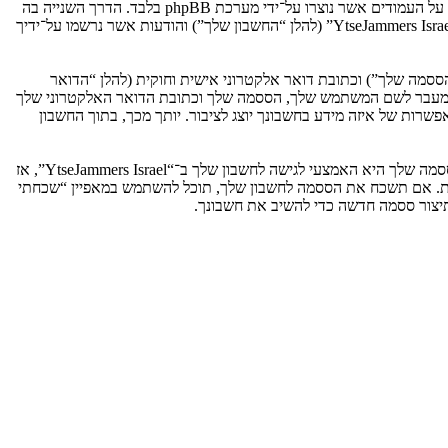
אנו יכולים גם ליצור עוגיות אשר אינן קשורות למערכת phpBB בזמן הגלישה ב־“YtseJammers Israel”, אך הן מחוץ להיקף מסמך זה אשר מיועד לכסות על העמודים אשר נוצרו על־ידי מערכת phpBB בלבד. הדרך השנייה בה
אנו אוספים את המידע שלך היא על־ידי מה שאתה שולח לנו. זה יכול להיות, ואינו מוגבל ל: שליחה בתור אורח (להלן “הודעות אנונימיות”), הרשמה ל־“YtseJammers Israel” (להלן “החשבון שלך”) והודעות אשר נרשמו על־ידיך
ססמה שלך”) וכתובת דואר אלקטרוני אישית וחוקית (להלן “הדואר
מדינה אשר מאחסנת אותנו. כל מידע מעבר לשם המשתמש שלך, הססמה שלך וכתובת הדואר האלקטרוני שלך
ובה או רשות, לפי ההחלטה של “YtseJammers Israel”. בכל המקרים, יש לך את האפשרות של איזה מידע בחשבונך יוצג לציבור. יותך מכך, בתוך החשבון
הססמה שלך מוצפנת (הצפנה לכיוון אחד) כך שהיא מאובטחת. עם זאת, מומלץ שאתה לא תבצע שימוש חוזר באותה הססמה במספר אתרים שונים. הססמה שלך היא האמצעי לגישה לחשבון שלך ב־“YtseJammers Israel”, אז
ו כל צד שלישי אחר, יבקש את ססמתך בדרך לא חוקית. אם תשכח את הססמה לחשבון שלך, תוכל להשתמש במאפיין “שכחתי