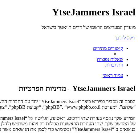
YtseJammers Israel
מועדון המעריצים הרשמי של דרים ת'יאטר בישראל
דילוג לתוכן
קישורים מהירים
שאלות נפוצות
התחברות
עמוד ראשי
YtseJammers Israel - מדיניות הפרטיות
“שלהם”, “מערכת phpBB”, “www.phpbb.co.il”, “קבוצת phpBB”, “צוות phpBB הישראלי”) משתמשים בכל מידע אשר נאסף במשך כל חיבור בשימוש שלך (להלן “המידע שלך”).
בנושאים ב־“YtseJammers Israel” ובשימוש כדי לסמן את הנושאים אשר נקראו, כדי לשפר את הנאת השימוש.