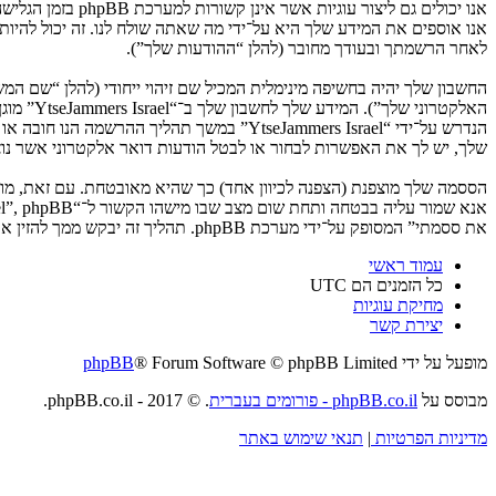
לאחר הרשמתך ובעודך מחובר (להלן “ההודעות שלך”).
החשבון שלך יהיה בחשיפה מינימלית המכיל שם זיהוי ייחודי (להלן “שם 
האלקטרו
שלך, יש לך את האפשרות לבחור או לבטל הודעות דואר אלקטרוני אשר נוצרות 
את ססמתי” המסופק על־ידי מערכת phpBB. תהליך זה יבקש ממך להזין את שם המשתמש שלך והדואר האלקטרוני שלך, לאחר מכן מערכת phpBB תיצור ססמה חדשה כדי להשיב את חשבונך.
עמוד ראשי
כל הזמנים הם
UTC
מחיקת עוגיות
יצירת קשר
מופעל על ידי
® Forum Software © phpBB Limited
phpBB
מבוסס על
phpBB.co.il - פורומים בעברית
. © 2017 - phpBB.co.il.
מדיניות הפרטיות
|
תנאי שימוש באתר