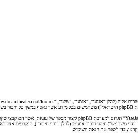
המידע שלך נאסף בעזרת שתי דרכים. ראשונה, הגלישה אל “YtseJammers Israel”