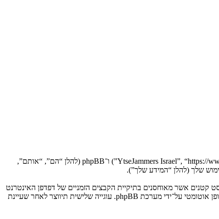
הסכם זה מסביר בפירוט כיצד “YtseJammers Israel” יחד עם החברות הקשורות אליה (להלן “אנחנו”, “אותנו”, “שלנו”, “YtseJammers Israel”, “https://www.dreamtheater.co.il/forums”) ו־phpBB (להלן “הם”, “אותם”,
 תגרום למערכת phpBB ליצור מספר של עוגיות, אשר הם קבצי טקסט קטנים אשר מאוחסנים בתיקיית הקבצים הזמניים של דפדפן האינטרנט
של המחשב שלך. שתי העוגיות הראשונות מכילות רק זיהות משתמש (להלן “זיהוי משתמש”) וזיהוי חיבור אנונימי (להלן “זיהוי חיבור”), הנקבעים אצל באופן אוטומטי על־ידי מערכת phpBB. עוגייה שלישית תיווצר לאחר שעיינת