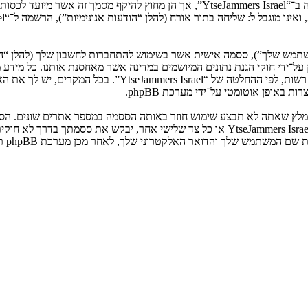
המשתמש שלך”), ססמה אישית אשר בשימוש להתחברות לחשבון שלך (להלן “ה
ני שלך”). המידע שלך לחשבון שלך ב־“YtseJammers Israel” מוגן על־ידי חוקי הגנת נתונים המיושמים ב
הנדרש על־ידי “YtseJammers Israel” במשך תהליך ההרשמה הנו ח
באופן אוטומטי על־ידי מערכת phpBB.
אנא שמור עליה בבטחה ותחת שום מצב שבו מישהו הקשור ל־“YtseJammers Israel”, phpBB א