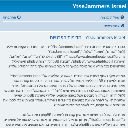
YtseJammers Israel
שאלות נפוצות
התחברות
עמוד ראשי
YtseJammers Israel - מדיניות הפרטיות
הסכם זה מסביר בפירוט כיצד “YtseJammers Israel” יחד עם החברות הקשורות אליה
(להלן “אנחנו”, “אותנו”, “שלנו”, “YtseJammers Israel”,
“https://www.dreamtheater.co.il/forums”) ו־phpBB (להלן “הם”, “אותם”, “שלהם”,
“מערכת phpBB”, “www.phpbb.co.il”, “קבוצת phpBB”, “צוות phpBB הישראלי”)
משתמשים בכל מידע אשר נאסף במשך כל חיבור בשימוש שלך (להלן “המידע שלך”).
המידע שלך נאסף בעזרת שתי דרכים. ראשונה, הגלישה אל “YtseJammers Israel”
תגרום למערכת phpBB ליצור מספר של עוגיות, אשר הם קבצי טקסט קטנים אשר
מאוחסנים בתיקיית הקבצים הזמניים של דפדפן האינטרנט של המחשב שלך. שתי
העוגיות הראשונות מכילות רק זיהות משתמש (להלן “זיהוי משתמש”) וזיהוי חיבור אנונימי
(להלן “זיהוי חיבור”), הנקבעים אצל באופן אוטומטי על־ידי מערכת phpBB. עוגייה
שלישית תיווצר לאחר שעיינת בנושאים ב־“YtseJammers Israel” ובשימוש כדי לסמן את
הנושאים אשר נקראו, כדי לשפר את הנאת השימוש.
אנו יכולים גם ליצור עוגיות אשר אינן קשורות למערכת phpBB בזמן הגלישה
ב־“YtseJammers Israel”, אך הן מחוץ להיקף מסמך זה אשר מיועד לכסות על העמודים
אשר נוצרו על־ידי מערכת phpBB בלבד. הדרך השנייה בה אנו אוספים את המידע שלך