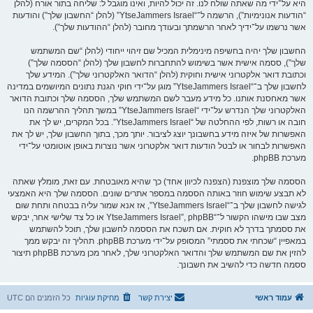
היא על־ידי מה שאתה שולח לנו. זה יכול להיות, ואינו מוגבל ל: שליחה בתור אורח (להלן
“הודעות אנונימיות”), הרשמה ל־“YtseJammers Israel” (להלן “החשבון שלך”) והודעות
אשר נרשמו על־ידיך לאחר הרשמתך ובעודך מחובר (להלן “ההודעות שלך”).
החשבון שלך יהיה בחשיפה מינימלית המכיל שם זיהוי ייחודי (להלן “שם המשתמש
שלך”), ססמה אישית אשר בשימוש להתחברות לחשבון שלך (להלן “הססמה שלך”)
וכתובת דואר אלקטרוני אישית וחוקית (להלן “הדואר האלקטרוני שלך”). המידע שלך
לחשבון שלך ב־“YtseJammers Israel” מוגן על־ידי חוקי הגנת נתונים המיושמים במדינה
אשר מאחסנת אותנו. כל מידע מעבר לשם המשתמש שלך, הססמה שלך וכתובת הדואר
האלקטרוני שלך הנדרש על־ידי “YtseJammers Israel” במשך תהליך ההרשמה הנו
חובה או רשות, לפי ההחלטה של “YtseJammers Israel”. בכל המקרים, יש לך את
האפשרות של איזה מידע בחשבונך יוצג לציבור. יותך מכך, בתוך החשבון שלך, יש לך את
האפשרות לבחור או לבטל הודעות דואר אלקטרוני אשר נוצרות באופן אוטומטי על־ידי
מערכת phpBB.
הססמה שלך מוצפנת (הצפנה לכיוון אחד) כך שהיא מאובטחת. עם זאת, מומלץ שאתה
לא תבצע שימוש חוזר באותה הססמה במספר אתרים שונים. הססמה שלך היא האמצעי
לגישה לחשבון שלך ב־“YtseJammers Israel”, אז אנא שמור עליה בבטחה ותחת שום
מצב שבו מישהו הקשור ל־“YtseJammers Israel”, phpBB או כל צד שלישי אחר, יבקש
את ססמתך בדרך לא חוקית. אם תשכח את הססמה לחשבון שלך, תוכל להשתמש
במאפיין “שכחתי את ססמתי” המסופק על־ידי מערכת phpBB. תהליך זה יבקש ממך
להזין את שם המשתמש שלך והדואר האלקטרוני שלך, לאחר מכן מערכת phpBB תיצור
ססמה חדשה כדי להשיב את חשבונך.
עמוד ראשי
יצירת קשר
מחיקת עוגיות
כל הזמנים הם
UTC