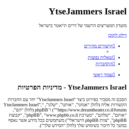
YtseJammers Israel
מועדון המעריצים הרשמי של דרים ת'יאטר בישראל
דילוג לתוכן
קישורים מהירים
שאלות נפוצות
התחברות
עמוד ראשי
YtseJammers Israel - מדיניות הפרטיות
הסכם זה מסביר בפירוט כיצד “YtseJammers Israel” יחד עם החברות
הקשורות אליה (להלן “אנחנו”, “אותנו”, “שלנו”, “YtseJammers Israel”,
“https://www.dreamtheater.co.il/forums”) ו־phpBB (להלן “הם”,
“אותם”, “שלהם”, “מערכת phpBB”, “www.phpbb.co.il”, “קבוצת
phpBB”, “צוות phpBB הישראלי”) משתמשים בכל מידע אשר נאסף
במשך כל חיבור בשימוש שלך (להלן “המידע שלך”).