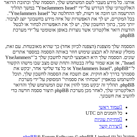
אותנו. כל מידע מעבר לשם המשתמש שלך, הססמה שלך וכתובת הדואר
האלקטרוני שלך הנדרש על־ידי “YtseJammers Israel” במשך תהליך
ההרשמה הנו חובה או רשות, לפי ההחלטה של “YtseJammers Israel”.
בכל המקרים, יש לך את האפשרות של איזה מידע בחשבונך יוצג לציבור.
יותך מכך, בתוך החשבון שלך, יש לך את האפשרות לבחור או לבטל
הודעות דואר אלקטרוני אשר נוצרות באופן אוטומטי על־ידי מערכת
phpBB.
הססמה שלך מוצפנת (הצפנה לכיוון אחד) כך שהיא מאובטחת. עם זאת,
מומלץ שאתה לא תבצע שימוש חוזר באותה הססמה במספר אתרים
שונים. הססמה שלך היא האמצעי לגישה לחשבון שלך ב־“YtseJammers
Israel”, אז אנא שמור עליה בבטחה ותחת שום מצב שבו מישהו הקשור
ל־“YtseJammers Israel”, phpBB או כל צד שלישי אחר, יבקש את
ססמתך בדרך לא חוקית. אם תשכח את הססמה לחשבון שלך, תוכל
להשתמש במאפיין “שכחתי את ססמתי” המסופק על־ידי מערכת
phpBB. תהליך זה יבקש ממך להזין את שם המשתמש שלך והדואר
האלקטרוני שלך, לאחר מכן מערכת phpBB תיצור ססמה חדשה כדי
להשיב את חשבונך.
עמוד ראשי
כל הזמנים הם
UTC
מחיקת עוגיות
יצירת קשר
מופעל על ידי
® Forum Software © phpBB Limited
phpBB