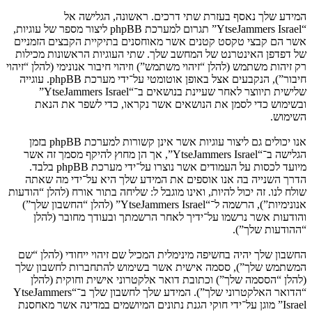
המידע שלך נאסף בעזרת שתי דרכים. ראשונה, הגלישה אל
“YtseJammers Israel” תגרום למערכת phpBB ליצור מספר של עוגיות,
אשר הם קבצי טקסט קטנים אשר מאוחסנים בתיקיית הקבצים הזמניים
של דפדפן האינטרנט של המחשב שלך. שתי העוגיות הראשונות מכילות
רק זיהות משתמש (להלן “זיהוי משתמש”) וזיהוי חיבור אנונימי (להלן “זיהוי
חיבור”), הנקבעים אצל באופן אוטומטי על־ידי מערכת phpBB. עוגייה
שלישית תיווצר לאחר שעיינת בנושאים ב־“YtseJammers Israel”
ובשימוש כדי לסמן את הנושאים אשר נקראו, כדי לשפר את הנאת
השימוש.
אנו יכולים גם ליצור עוגיות אשר אינן קשורות למערכת phpBB בזמן
הגלישה ב־“YtseJammers Israel”, אך הן מחוץ להיקף מסמך זה אשר
מיועד לכסות על העמודים אשר נוצרו על־ידי מערכת phpBB בלבד.
הדרך השנייה בה אנו אוספים את המידע שלך היא על־ידי מה שאתה
שולח לנו. זה יכול להיות, ואינו מוגבל ל: שליחה בתור אורח (להלן “הודעות
אנונימיות”), הרשמה ל־“YtseJammers Israel” (להלן “החשבון שלך”)
והודעות אשר נרשמו על־ידיך לאחר הרשמתך ובעודך מחובר (להלן
“ההודעות שלך”).
החשבון שלך יהיה בחשיפה מינימלית המכיל שם זיהוי ייחודי (להלן “שם
המשתמש שלך”), ססמה אישית אשר בשימוש להתחברות לחשבון שלך
(להלן “הססמה שלך”) וכתובת דואר אלקטרוני אישית וחוקית (להלן
“הדואר האלקטרוני שלך”). המידע שלך לחשבון שלך ב־“YtseJammers
Israel” מוגן על־ידי חוקי הגנת נתונים המיושמים במדינה אשר מאחסנת