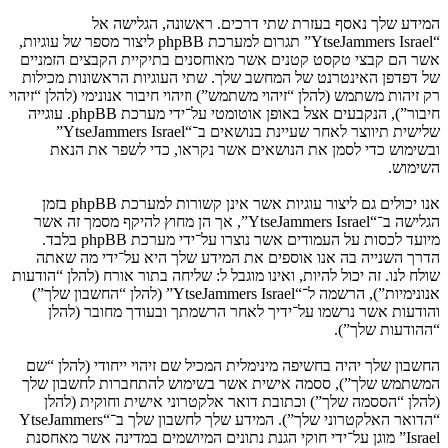
המידע שלך נאסף בעזרת שתי דרכים. ראשונה, הגלישה אל
“YtseJammers Israel” תגרום למערכת phpBB ליצור מספר של עוגיות,
אשר הם קבצי טקסט קטנים אשר מאוחסנים בתיקיית הקבצים הזמניים
של דפדפן האינטרנט של המחשב שלך. שתי העוגיות הראשונות מכילות
רק זיהות משתמש (להלן “זיהוי משתמש”) וזיהוי חיבור אנונימי (להלן “זיהוי
חיבור”), הנקבעים אצל באופן אוטומטי על־ידי מערכת phpBB. עוגייה
שלישית תיווצר לאחר שעיינת בנושאים ב־“YtseJammers Israel”
ובשימוש כדי לסמן את הנושאים אשר נקראו, כדי לשפר את הנאת
השימוש.
אנו יכולים גם ליצור עוגיות אשר אינן קשורות למערכת phpBB בזמן
הגלישה ב־“YtseJammers Israel”, אך הן מחוץ להיקף מסמך זה אשר
מיועד לכסות על העמודים אשר נוצרו על־ידי מערכת phpBB בלבד.
הדרך השנייה בה אנו אוספים את המידע שלך היא על־ידי מה שאתה
שולח לנו. זה יכול להיות, ואינו מוגבל ל: שליחה בתור אורח (להלן “הודעות
אנונימיות”), הרשמה ל־“YtseJammers Israel” (להלן “החשבון שלך”)
והודעות אשר נרשמו על־ידיך לאחר הרשמתך ובעודך מחובר (להלן
“ההודעות שלך”).
החשבון שלך יהיה בחשיפה מינימלית המכיל שם זיהוי ייחודי (להלן “שם
המשתמש שלך”), ססמה אישית אשר בשימוש להתחברות לחשבון שלך
(להלן “הססמה שלך”) וכתובת דואר אלקטרוני אישית וחוקית (להלן
“הדואר האלקטרוני שלך”). המידע שלך לחשבון שלך ב־“YtseJammers
Israel” מוגן על־ידי חוקי הגנת נתונים המיושמים במדינה אשר מאחסנת