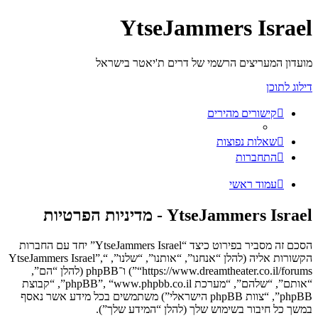
YtseJammers Israel
מועדון המעריצים הרשמי של דרים ת'יאטר בישראל
דילוג לתוכן
קישורים מהירים
שאלות נפוצות
התחברות
עמוד ראשי
YtseJammers Israel - מדיניות הפרטיות
הסכם זה מסביר בפירוט כיצד “YtseJammers Israel” יחד עם החברות
הקשורות אליה (להלן “אנחנו”, “אותנו”, “שלנו”, “YtseJammers Israel”,
“https://www.dreamtheater.co.il/forums”) ו־phpBB (להלן “הם”,
“אותם”, “שלהם”, “מערכת phpBB”, “www.phpbb.co.il”, “קבוצת
phpBB”, “צוות phpBB הישראלי”) משתמשים בכל מידע אשר נאסף
במשך כל חיבור בשימוש שלך (להלן “המידע שלך”).