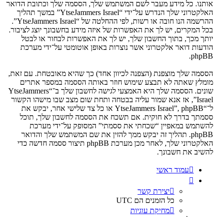
אותנו. כל מידע מעבר לשם המשתמש שלך, הססמה שלך וכתובת הדואר
האלקטרוני שלך הנדרש על־ידי “YtseJammers Israel” במשך תהליך
ההרשמה הנו חובה או רשות, לפי ההחלטה של “YtseJammers Israel”.
בכל המקרים, יש לך את האפשרות של איזה מידע בחשבונך יוצג לציבור.
יותך מכך, בתוך החשבון שלך, יש לך את האפשרות לבחור או לבטל
הודעות דואר אלקטרוני אשר נוצרות באופן אוטומטי על־ידי מערכת
phpBB.
הססמה שלך מוצפנת (הצפנה לכיוון אחד) כך שהיא מאובטחת. עם זאת,
מומלץ שאתה לא תבצע שימוש חוזר באותה הססמה במספר אתרים
שונים. הססמה שלך היא האמצעי לגישה לחשבון שלך ב־“YtseJammers
Israel”, אז אנא שמור עליה בבטחה ותחת שום מצב שבו מישהו הקשור
ל־“YtseJammers Israel”, phpBB או כל צד שלישי אחר, יבקש את
ססמתך בדרך לא חוקית. אם תשכח את הססמה לחשבון שלך, תוכל
להשתמש במאפיין “שכחתי את ססמתי” המסופק על־ידי מערכת
phpBB. תהליך זה יבקש ממך להזין את שם המשתמש שלך והדואר
האלקטרוני שלך, לאחר מכן מערכת phpBB תיצור ססמה חדשה כדי
להשיב את חשבונך.
עמוד ראשי
יצירת קשר
כל הזמנים הם
UTC
מחיקת עוגיות