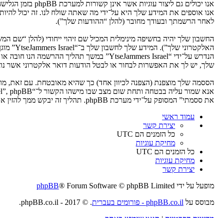
לאחר הרשמתך ובעודך מחובר (להלן “ההודעות שלך”).
החשבון שלך יהיה בחשיפה מינימלית המכיל שם זיהוי ייחודי (להלן “שם 
האלקטרו
שלך, יש לך את האפשרות לבחור או לבטל הודעות דואר אלקטרוני אשר נוצרות 
את ססמתי” המסופק על־ידי מערכת phpBB. תהליך זה יבקש ממך להזין את שם המשתמש שלך והדואר האלקטרוני שלך, לאחר מכן מערכת phpBB תיצור ססמה חדשה כדי להשיב את חשבונך.
עמוד ראשי
יצירת קשר
כל הזמנים הם
UTC
מחיקת עוגיות
כל הזמנים הם
UTC
מחיקת עוגיות
יצירת קשר
מופעל על ידי
® Forum Software © phpBB Limited
phpBB
מבוסס על
phpBB.co.il - פורומים בעברית
. © 2017 - phpBB.co.il.