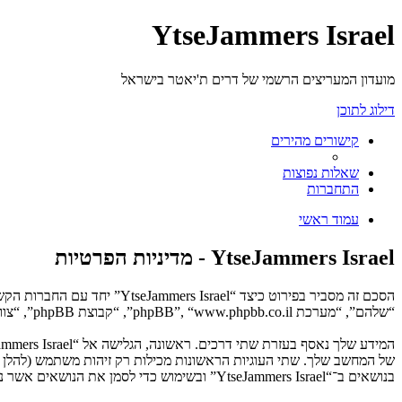
YtseJammers Israel
מועדון המעריצים הרשמי של דרים ת'יאטר בישראל
דילוג לתוכן
קישורים מהירים
שאלות נפוצות
התחברות
עמוד ראשי
YtseJammers Israel - מדיניות הפרטיות
“שלהם”, “מערכת phpBB”, “www.phpbb.co.il”, “קבוצת phpBB”, “צוות phpBB הישראלי”) משתמשים בכל מידע אשר נאסף במשך כל חיבור בשימוש שלך (להלן “המידע שלך”).
בנושאים ב־“YtseJammers Israel” ובשימוש כדי לסמן את הנושאים אשר נקראו, כדי לשפר את הנאת השימוש.