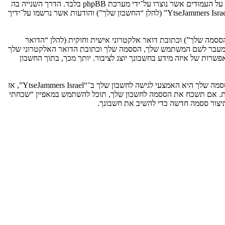
אנו יכולים גם ליצור עוגיות אשר אינן קשורות למערכת phpBB בזמן הגלישה ב־“YtseJammers Israel”, אך הן מחוץ להיקף מסמך זה אשר מיועד לכסות על העמודים אשר נוצרו על־ידי מערכת phpBB בלבד. הדרך השנייה בה
אנו אוספים את המידע שלך היא על־ידי מה שאתה שולח לנו. זה יכול להיות, ואינו מוגבל ל: שליחה בתור אורח (להלן “הודעות אנונימיות”), הרשמה ל־“YtseJammers Israel” (להלן “החשבון שלך”) והודעות אשר נרשמו על־ידיך
ססמה שלך”) וכתובת דואר אלקטרוני אישית וחוקית (להלן “הדואר
מדינה אשר מאחסנת אותנו. כל מידע מעבר לשם המשתמש שלך, הססמה שלך וכתובת הדואר האלקטרוני שלך
ובה או רשות, לפי ההחלטה של “YtseJammers Israel”. בכל המקרים, יש לך את האפשרות של איזה מידע בחשבונך יוצג לציבור. יותך מכך, בתוך החשבון
הססמה שלך מוצפנת (הצפנה לכיוון אחד) כך שהיא מאובטחת. עם זאת, מומלץ שאתה לא תבצע שימוש חוזר באותה הססמה במספר אתרים שונים. הססמה שלך היא האמצעי לגישה לחשבון שלך ב־“YtseJammers Israel”, אז
ו כל צד שלישי אחר, יבקש את ססמתך בדרך לא חוקית. אם תשכח את הססמה לחשבון שלך, תוכל להשתמש במאפיין “שכחתי