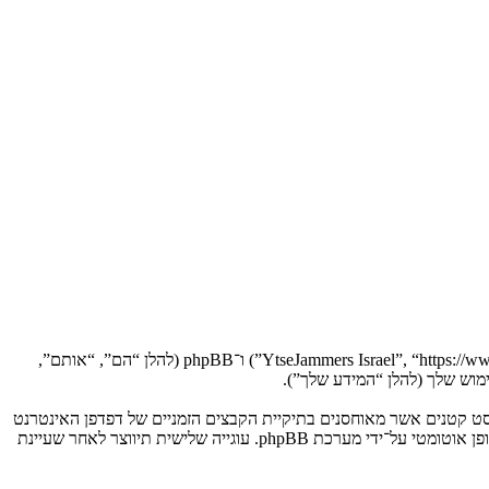
הסכם זה מסביר בפירוט כיצד “YtseJammers Israel” יחד עם החברות הקשורות אליה (להלן “אנחנו”, “אותנו”, “שלנו”, “YtseJammers Israel”, “https://www.dreamtheater.co.il/forums”) ו־phpBB (להלן “הם”, “אותם”,
 תגרום למערכת phpBB ליצור מספר של עוגיות, אשר הם קבצי טקסט קטנים אשר מאוחסנים בתיקיית הקבצים הזמניים של דפדפן האינטרנט
של המחשב שלך. שתי העוגיות הראשונות מכילות רק זיהות משתמש (להלן “זיהוי משתמש”) וזיהוי חיבור אנונימי (להלן “זיהוי חיבור”), הנקבעים אצל באופן אוטומטי על־ידי מערכת phpBB. עוגייה שלישית תיווצר לאחר שעיינת