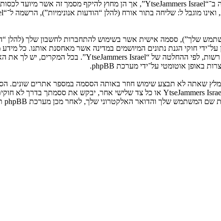
המשתמש שלך”), ססמה אישית אשר בשימוש להתחברות לחשבון שלך (להלן “ה
ני שלך”). המידע שלך לחשבון שלך ב־“YtseJammers Israel” מוגן על־ידי חוקי הגנת נתונים המיושמים ב
הנדרש על־ידי “YtseJammers Israel” במשך תהליך ההרשמה הנו ח
באופן אוטומטי על־ידי מערכת phpBB.
אנא שמור עליה בבטחה ותחת שום מצב שבו מישהו הקשור ל־“YtseJammers Israel”, phpBB א