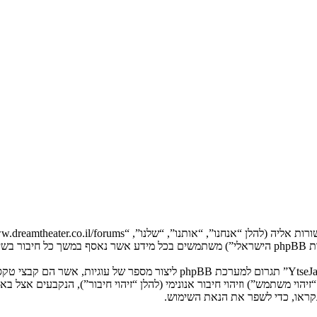
המידע שלך נאסף בעזרת שתי דרכים. ראשונה, הגלישה אל “YtseJammers Israel”