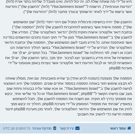
היא על־ידי מה שאתה שולח לנו. זה יכול להיות, ואינו מוגבל ל: שליחה בתור אורח (להלן
“הודעות אנונימיות”), הרשמה ל־“YtseJammers Israel” (להלן “החשבון שלך”) והודעות
אשר נרשמו על־ידיך לאחר הרשמתך ובעודך מחובר (להלן “ההודעות שלך”).
החשבון שלך יהיה בחשיפה מינימלית המכיל שם זיהוי ייחודי (להלן “שם המשתמש
שלך”), ססמה אישית אשר בשימוש להתחברות לחשבון שלך (להלן “הססמה שלך”)
וכתובת דואר אלקטרוני אישית וחוקית (להלן “הדואר האלקטרוני שלך”). המידע שלך
לחשבון שלך ב־“YtseJammers Israel” מוגן על־ידי חוקי הגנת נתונים המיושמים במדינה
אשר מאחסנת אותנו. כל מידע מעבר לשם המשתמש שלך, הססמה שלך וכתובת הדואר
האלקטרוני שלך הנדרש על־ידי “YtseJammers Israel” במשך תהליך ההרשמה הנו
חובה או רשות, לפי ההחלטה של “YtseJammers Israel”. בכל המקרים, יש לך את
האפשרות של איזה מידע בחשבונך יוצג לציבור. יותך מכך, בתוך החשבון שלך, יש לך את
האפשרות לבחור או לבטל הודעות דואר אלקטרוני אשר נוצרות באופן אוטומטי על־ידי
מערכת phpBB.
הססמה שלך מוצפנת (הצפנה לכיוון אחד) כך שהיא מאובטחת. עם זאת, מומלץ שאתה
לא תבצע שימוש חוזר באותה הססמה במספר אתרים שונים. הססמה שלך היא האמצעי
לגישה לחשבון שלך ב־“YtseJammers Israel”, אז אנא שמור עליה בבטחה ותחת שום
מצב שבו מישהו הקשור ל־“YtseJammers Israel”, phpBB או כל צד שלישי אחר, יבקש
את ססמתך בדרך לא חוקית. אם תשכח את הססמה לחשבון שלך, תוכל להשתמש
במאפיין “שכחתי את ססמתי” המסופק על־ידי מערכת phpBB. תהליך זה יבקש ממך
להזין את שם המשתמש שלך והדואר האלקטרוני שלך, לאחר מכן מערכת phpBB תיצור
ססמה חדשה כדי להשיב את חשבונך.
עמוד ראשי
יצירת קשר
מחיקת עוגיות
כל הזמנים הם
UTC