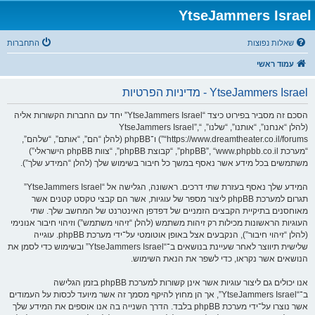
YtseJammers Israel
שאלות נפוצות
התחברות
עמוד ראשי
YtseJammers Israel - מדיניות הפרטיות
הסכם זה מסביר בפירוט כיצד “YtseJammers Israel” יחד עם החברות הקשורות אליה
(להלן “אנחנו”, “אותנו”, “שלנו”, “YtseJammers Israel”,
“https://www.dreamtheater.co.il/forums”) ו־phpBB (להלן “הם”, “אותם”, “שלהם”,
“מערכת phpBB”, “www.phpbb.co.il”, “קבוצת phpBB”, “צוות phpBB הישראלי”)
משתמשים בכל מידע אשר נאסף במשך כל חיבור בשימוש שלך (להלן “המידע שלך”).
המידע שלך נאסף בעזרת שתי דרכים. ראשונה, הגלישה אל “YtseJammers Israel”
תגרום למערכת phpBB ליצור מספר של עוגיות, אשר הם קבצי טקסט קטנים אשר
מאוחסנים בתיקיית הקבצים הזמניים של דפדפן האינטרנט של המחשב שלך. שתי
העוגיות הראשונות מכילות רק זיהות משתמש (להלן “זיהוי משתמש”) וזיהוי חיבור אנונימי
(להלן “זיהוי חיבור”), הנקבעים אצל באופן אוטומטי על־ידי מערכת phpBB. עוגייה
שלישית תיווצר לאחר שעיינת בנושאים ב־“YtseJammers Israel” ובשימוש כדי לסמן את
הנושאים אשר נקראו, כדי לשפר את הנאת השימוש.
אנו יכולים גם ליצור עוגיות אשר אינן קשורות למערכת phpBB בזמן הגלישה
ב־“YtseJammers Israel”, אך הן מחוץ להיקף מסמך זה אשר מיועד לכסות על העמודים
אשר נוצרו על־ידי מערכת phpBB בלבד. הדרך השנייה בה אנו אוספים את המידע שלך