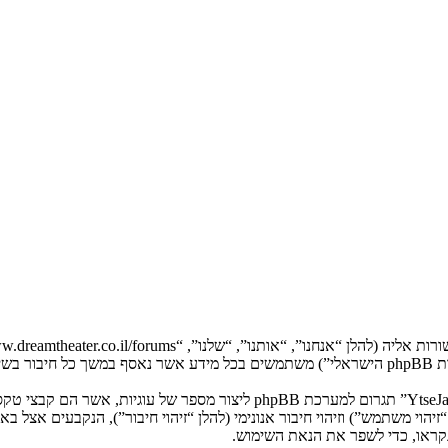
המידע שלך נאסף בעזרת שתי דרכים. ראשונה, הגלישה אל “YtseJammers Israel”