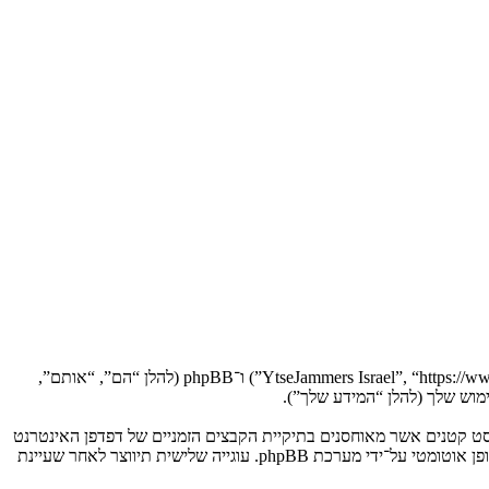
הסכם זה מסביר בפירוט כיצד “YtseJammers Israel” יחד עם החברות הקשורות אליה (להלן “אנחנו”, “אותנו”, “שלנו”, “YtseJammers Israel”, “https://www.dreamtheater.co.il/forums”) ו־phpBB (להלן “הם”, “אותם”,
 תגרום למערכת phpBB ליצור מספר של עוגיות, אשר הם קבצי טקסט קטנים אשר מאוחסנים בתיקיית הקבצים הזמניים של דפדפן האינטרנט
של המחשב שלך. שתי העוגיות הראשונות מכילות רק זיהות משתמש (להלן “זיהוי משתמש”) וזיהוי חיבור אנונימי (להלן “זיהוי חיבור”), הנקבעים אצל באופן אוטומטי על־ידי מערכת phpBB. עוגייה שלישית תיווצר לאחר שעיינת