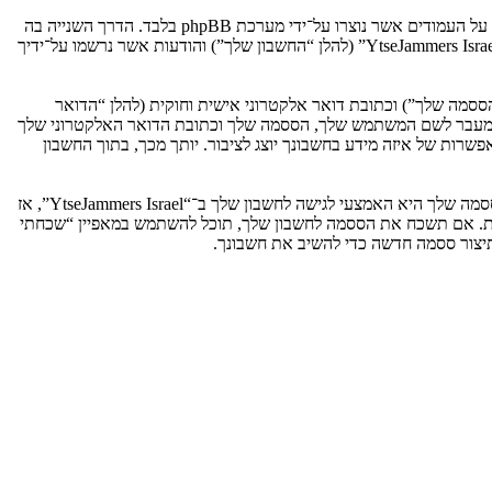
אנו יכולים גם ליצור עוגיות אשר אינן קשורות למערכת phpBB בזמן הגלישה ב־“YtseJammers Israel”, אך הן מחוץ להיקף מסמך זה אשר מיועד לכסות על העמודים אשר נוצרו על־ידי מערכת phpBB בלבד. הדרך השנייה בה
אנו אוספים את המידע שלך היא על־ידי מה שאתה שולח לנו. זה יכול להיות, ואינו מוגבל ל: שליחה בתור אורח (להלן “הודעות אנונימיות”), הרשמה ל־“YtseJammers Israel” (להלן “החשבון שלך”) והודעות אשר נרשמו על־ידיך
ססמה שלך”) וכתובת דואר אלקטרוני אישית וחוקית (להלן “הדואר
מדינה אשר מאחסנת אותנו. כל מידע מעבר לשם המשתמש שלך, הססמה שלך וכתובת הדואר האלקטרוני שלך
ובה או רשות, לפי ההחלטה של “YtseJammers Israel”. בכל המקרים, יש לך את האפשרות של איזה מידע בחשבונך יוצג לציבור. יותך מכך, בתוך החשבון
הססמה שלך מוצפנת (הצפנה לכיוון אחד) כך שהיא מאובטחת. עם זאת, מומלץ שאתה לא תבצע שימוש חוזר באותה הססמה במספר אתרים שונים. הססמה שלך היא האמצעי לגישה לחשבון שלך ב־“YtseJammers Israel”, אז
ו כל צד שלישי אחר, יבקש את ססמתך בדרך לא חוקית. אם תשכח את הססמה לחשבון שלך, תוכל להשתמש במאפיין “שכחתי