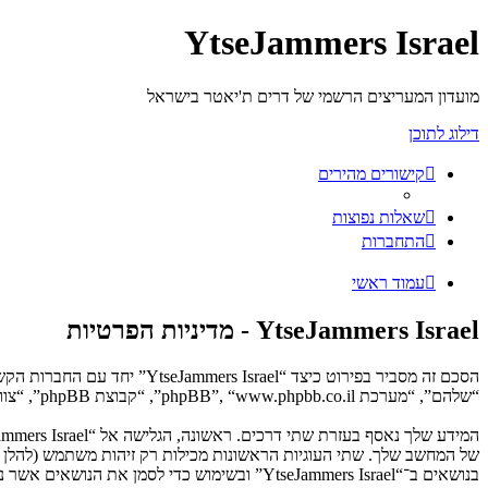
YtseJammers Israel
מועדון המעריצים הרשמי של דרים ת'יאטר בישראל
דילוג לתוכן
קישורים מהירים
שאלות נפוצות
התחברות
עמוד ראשי
YtseJammers Israel - מדיניות הפרטיות
“שלהם”, “מערכת phpBB”, “www.phpbb.co.il”, “קבוצת phpBB”, “צוות phpBB הישראלי”) משתמשים בכל מידע אשר נאסף במשך כל חיבור בשימוש שלך (להלן “המידע שלך”).
בנושאים ב־“YtseJammers Israel” ובשימוש כדי לסמן את הנושאים אשר נקראו, כדי לשפר את הנאת השימוש.