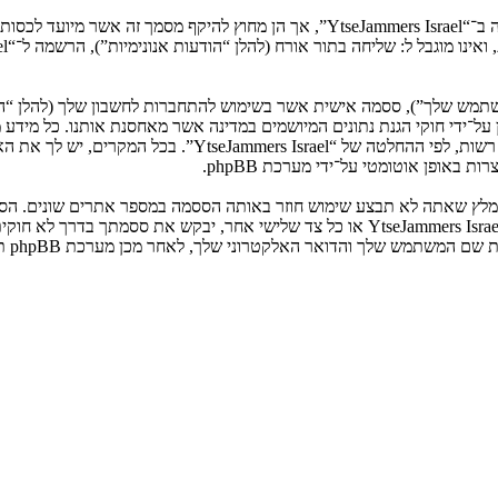
המשתמש שלך”), ססמה אישית אשר בשימוש להתחברות לחשבון שלך (להלן “ה
ני שלך”). המידע שלך לחשבון שלך ב־“YtseJammers Israel” מוגן על־ידי חוקי הגנת נתונים המיושמים ב
הנדרש על־ידי “YtseJammers Israel” במשך תהליך ההרשמה הנו ח
באופן אוטומטי על־ידי מערכת phpBB.
אנא שמור עליה בבטחה ותחת שום מצב שבו מישהו הקשור ל־“YtseJammers Israel”, phpBB א