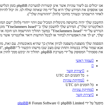
לאחר הרשמתך ובעודך מחובר (להלן “ההודעות שלך”).
החשבון שלך יהיה בחשיפה מינימלית המכיל שם זיהוי ייחודי (להלן “שם 
האלקטרו
שלך, יש לך את האפשרות לבחור או לבטל הודעות דואר אלקטרוני אשר נוצרות 
את ססמתי” המסופק על־ידי מערכת phpBB. תהליך זה יבקש ממך להזין את שם המשתמש שלך והדואר האלקטרוני שלך, לאחר מכן מערכת phpBB תיצור ססמה חדשה כדי להשיב את חשבונך.
עמוד ראשי
יצירת קשר
כל הזמנים הם
UTC
מחיקת עוגיות
כל הזמנים הם
UTC
מחיקת עוגיות
יצירת קשר
מופעל על ידי
® Forum Software © phpBB Limited
phpBB