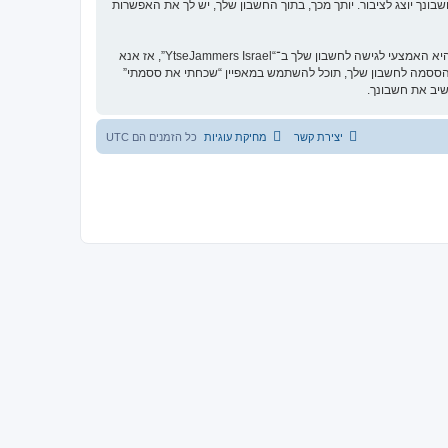
Yt”. בכל המקרים, יש לך את האפשרות של איזה מידע בחשבונך יוצג לציבור. יותך מכך, בתוך החשבון שלך, יש לך את האפשרות
הססמה שלך מוצפנת (הצפנה לכיוון אחד) כך שהיא מאובטחת. עם זאת, מומלץ שאתה לא תבצע שימוש חוזר באותה הססמה במספר אתרים שונים. הססמה שלך היא האמצעי לגישה לחשבון שלך ב־“YtseJammers Israel”, אז אנא
 את ססמתך בדרך לא חוקית. אם תשכח את הססמה לחשבון שלך, תוכל להשתמש במאפיין “שכחתי את ססמתי”
יצירת קשר
מחיקת עוגיות
כל הזמנים הם
UTC