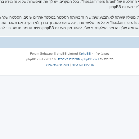
“YtseJammers Israel” במשך תהליך ההרשמה הנו חובה או רשות, לפי ההחלטה של “seJammers Israel
ערכת phpBB.
שמור עליה בבטחה ותחת שום מצב שבו מישהו הקשור ל־“YtseJammers Israel”, phpBB או כל צד שלישי אחר, יבקש
מופעל על ידי
phpBB
® Forum Software © phpBB Limited
מבוסס על
phpBB.co.il - פורומים בעברית
. © 2017 - phpBB.co.il.
מדיניות הפרטיות
|
תנאי שימוש באתר