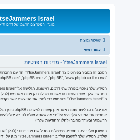
tseJammers Israel
מועדון המעריצים הרשמי של דרים ת'י
שאלות נפוצות
עמוד ראשי
YtseJammers Israel - מדיניות הפרטיות
“מערכת phpBB”, “www.phpbb.co.il”, “קבוצת phpBB”, “צוות phpBB הישראלי”) משתמשים בכל מידע אשר נאסף במשך כל חיבור בשימוש שלך (להלן “המידע שלך”).
ב־“YtseJammers Israel” ובשימוש כדי לסמן את הנושאים אשר נקראו, כדי לשפר את הנאת השימוש.
הרשמתך ובעודך מחובר (להלן “ההודעות שלך”).
החשבון שלך יהיה בחשיפה מינימלית המכיל שם זיהוי ייחודי (להלן “
שלך”). המידע של