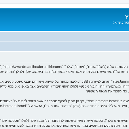
Y
אטר בישראל
המידע שלך נאסף בעזרת שתי דרכים. ראשונה, הגלישה אל “YtseJammers Israel” תגרום למערכת hpBB
שם המשתמש שלך”), ססמה אישית אשר בשימוש להתחברות לחשבון שלך (להלן “הססמה שלך”) ו
ך לחשבון שלך ב־“YtseJammers Israel” מוגן על־ידי חוקי הגנת נתונים המיושמים במדינה אשר מאחסנת אותנו. כל מי