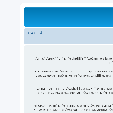
התחברות
הסכם זה מסביר בפירוט כיצד “YtseJammers Israel” יחד עם החברות הקשורות אליה (להלן “אנחנו”, “אותנו”, “שלנו”, “YtseJammers Israel”, “https://www.dreamtheater.co.il/forums”) ו־phpBB (להלן “הם”, “אותם”, “שלהם”,
p ליצור מספר של עוגיות, אשר הם קבצי טקסט קטנים אשר מאוחסנים בתיקיית הקבצים הזמניים של דפדפן האינטרנט של
המחשב שלך. שתי העוגיות הראשונות מכילות רק זיהות משתמש (להלן “זיהוי משתמש”) וזיהוי חיבור אנונימי (להלן “זיהוי חיבור”), הנקבעים אצל באופן אוטומטי על־ידי מערכת phpBB. עוגייה שלישית תיווצר לאחר שעיינת בנושאים
אנו יכולים גם ליצור עוגיות אשר אינן קשורות למערכת phpBB בזמן הגלישה ב־“YtseJammers Israel”, אך הן מחוץ להיקף מסמך זה אשר מיועד לכסות על העמודים אשר נוצרו על־ידי מערכת phpBB בלבד. הדרך השנייה בה אנו
אוספים את המידע שלך היא על־ידי מה שאתה שולח לנו. זה יכול להיות, ואינו מוגבל ל: שליחה בתור אורח (להלן “הודעות אנונימיות”), הרשמה ל־“YtseJammers Israel” (להלן “החשבון שלך”) והודעות אשר נרשמו על־ידיך לאחר
כתובת דואר אלקטרוני אישית וחוקית (להלן “הדואר האלקטרוני
דע מעבר לשם המשתמש שלך, הססמה שלך וכתובת הדואר האלקטרוני שלך הנדרש על־ידי