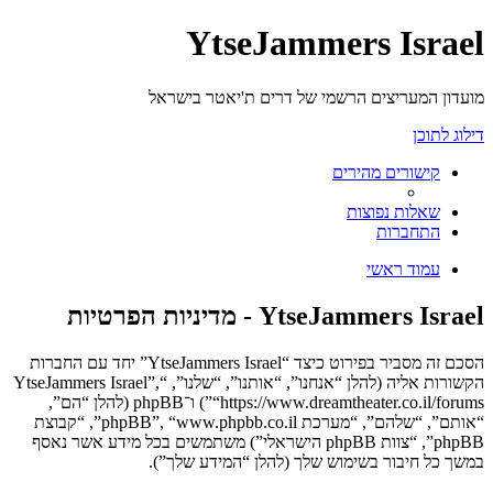
YtseJammers Israel
מועדון המעריצים הרשמי של דרים ת'יאטר בישראל
דילוג לתוכן
קישורים מהירים
שאלות נפוצות
התחברות
עמוד ראשי
YtseJammers Israel - מדיניות הפרטיות
הסכם זה מסביר בפירוט כיצד “YtseJammers Israel” יחד עם החברות
הקשורות אליה (להלן “אנחנו”, “אותנו”, “שלנו”, “YtseJammers Israel”,
“https://www.dreamtheater.co.il/forums”) ו־phpBB (להלן “הם”,
“אותם”, “שלהם”, “מערכת phpBB”, “www.phpbb.co.il”, “קבוצת
phpBB”, “צוות phpBB הישראלי”) משתמשים בכל מידע אשר נאסף
במשך כל חיבור בשימוש שלך (להלן “המידע שלך”).