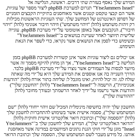
המידע שלך נאסף בעזרת שתי דרכים. ראשונה, הגלישה אל
“YtseJammers Israel” תגרום למערכת phpBB ליצור מספר של עוגיות,
אשר הם קבצי טקסט קטנים אשר מאוחסנים בתיקיית הקבצים הזמניים
של דפדפן האינטרנט של המחשב שלך. שתי העוגיות הראשונות מכילות
רק זיהות משתמש (להלן “זיהוי משתמש”) וזיהוי חיבור אנונימי (להלן “זיהוי
חיבור”), הנקבעים אצל באופן אוטומטי על־ידי מערכת phpBB. עוגייה
שלישית תיווצר לאחר שעיינת בנושאים ב־“YtseJammers Israel”
ובשימוש כדי לסמן את הנושאים אשר נקראו, כדי לשפר את הנאת
השימוש.
אנו יכולים גם ליצור עוגיות אשר אינן קשורות למערכת phpBB בזמן
הגלישה ב־“YtseJammers Israel”, אך הן מחוץ להיקף מסמך זה אשר
מיועד לכסות על העמודים אשר נוצרו על־ידי מערכת phpBB בלבד.
הדרך השנייה בה אנו אוספים את המידע שלך היא על־ידי מה שאתה
שולח לנו. זה יכול להיות, ואינו מוגבל ל: שליחה בתור אורח (להלן “הודעות
אנונימיות”), הרשמה ל־“YtseJammers Israel” (להלן “החשבון שלך”)
והודעות אשר נרשמו על־ידיך לאחר הרשמתך ובעודך מחובר (להלן
“ההודעות שלך”).
החשבון שלך יהיה בחשיפה מינימלית המכיל שם זיהוי ייחודי (להלן “שם
המשתמש שלך”), ססמה אישית אשר בשימוש להתחברות לחשבון שלך
(להלן “הססמה שלך”) וכתובת דואר אלקטרוני אישית וחוקית (להלן
“הדואר האלקטרוני שלך”). המידע שלך לחשבון שלך ב־“YtseJammers
Israel” מוגן על־ידי חוקי הגנת נתונים המיושמים במדינה אשר מאחסנת
אותנו. כל מידע מעבר לשם המשתמש שלך, הססמה שלך וכתובת הדואר