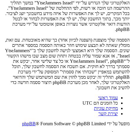
האלקטרוני שלך הנדרש על־ידי “YtseJammers Israel” במשך תהליך
ההרשמה הנו חובה או רשות, לפי ההחלטה של “YtseJammers Israel”.
בכל המקרים, יש לך את האפשרות של איזה מידע בחשבונך יוצג לציבור.
יותך מכך, בתוך החשבון שלך, יש לך את האפשרות לבחור או לבטל
הודעות דואר אלקטרוני אשר נוצרות באופן אוטומטי על־ידי מערכת
phpBB.
הססמה שלך מוצפנת (הצפנה לכיוון אחד) כך שהיא מאובטחת. עם זאת,
מומלץ שאתה לא תבצע שימוש חוזר באותה הססמה במספר אתרים
שונים. הססמה שלך היא האמצעי לגישה לחשבון שלך ב־“YtseJammers
Israel”, אז אנא שמור עליה בבטחה ותחת שום מצב שבו מישהו הקשור
ל־“YtseJammers Israel”, phpBB או כל צד שלישי אחר, יבקש את
ססמתך בדרך לא חוקית. אם תשכח את הססמה לחשבון שלך, תוכל
להשתמש במאפיין “שכחתי את ססמתי” המסופק על־ידי מערכת
phpBB. תהליך זה יבקש ממך להזין את שם המשתמש שלך והדואר
האלקטרוני שלך, לאחר מכן מערכת phpBB תיצור ססמה חדשה כדי
להשיב את חשבונך.
עמוד ראשי
כל הזמנים הם
UTC
מחיקת עוגיות
יצירת קשר
מופעל על ידי
® Forum Software © phpBB Limited
phpBB