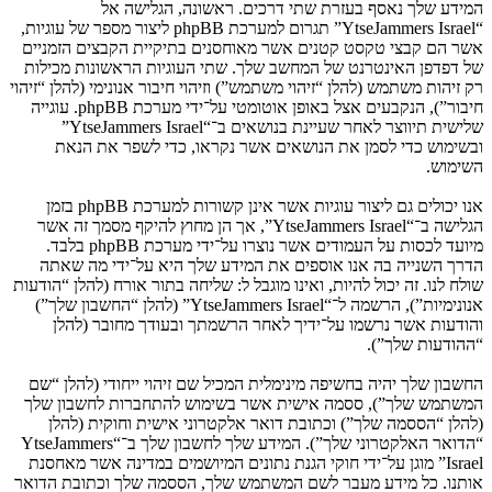
המידע שלך נאסף בעזרת שתי דרכים. ראשונה, הגלישה אל
“YtseJammers Israel” תגרום למערכת phpBB ליצור מספר של עוגיות,
אשר הם קבצי טקסט קטנים אשר מאוחסנים בתיקיית הקבצים הזמניים
של דפדפן האינטרנט של המחשב שלך. שתי העוגיות הראשונות מכילות
רק זיהות משתמש (להלן “זיהוי משתמש”) וזיהוי חיבור אנונימי (להלן “זיהוי
חיבור”), הנקבעים אצל באופן אוטומטי על־ידי מערכת phpBB. עוגייה
שלישית תיווצר לאחר שעיינת בנושאים ב־“YtseJammers Israel”
ובשימוש כדי לסמן את הנושאים אשר נקראו, כדי לשפר את הנאת
השימוש.
אנו יכולים גם ליצור עוגיות אשר אינן קשורות למערכת phpBB בזמן
הגלישה ב־“YtseJammers Israel”, אך הן מחוץ להיקף מסמך זה אשר
מיועד לכסות על העמודים אשר נוצרו על־ידי מערכת phpBB בלבד.
הדרך השנייה בה אנו אוספים את המידע שלך היא על־ידי מה שאתה
שולח לנו. זה יכול להיות, ואינו מוגבל ל: שליחה בתור אורח (להלן “הודעות
אנונימיות”), הרשמה ל־“YtseJammers Israel” (להלן “החשבון שלך”)
והודעות אשר נרשמו על־ידיך לאחר הרשמתך ובעודך מחובר (להלן
“ההודעות שלך”).
החשבון שלך יהיה בחשיפה מינימלית המכיל שם זיהוי ייחודי (להלן “שם
המשתמש שלך”), ססמה אישית אשר בשימוש להתחברות לחשבון שלך
(להלן “הססמה שלך”) וכתובת דואר אלקטרוני אישית וחוקית (להלן
“הדואר האלקטרוני שלך”). המידע שלך לחשבון שלך ב־“YtseJammers
Israel” מוגן על־ידי חוקי הגנת נתונים המיושמים במדינה אשר מאחסנת
אותנו. כל מידע מעבר לשם המשתמש שלך, הססמה שלך וכתובת הדואר