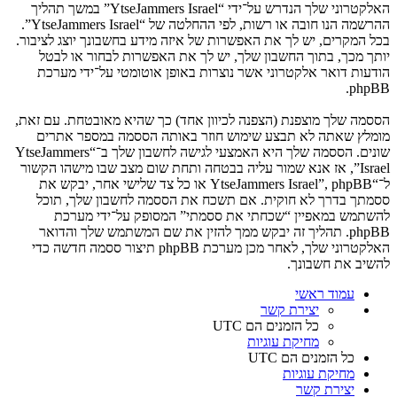
האלקטרוני שלך הנדרש על־ידי “YtseJammers Israel” במשך תהליך
ההרשמה הנו חובה או רשות, לפי ההחלטה של “YtseJammers Israel”.
בכל המקרים, יש לך את האפשרות של איזה מידע בחשבונך יוצג לציבור.
יותך מכך, בתוך החשבון שלך, יש לך את האפשרות לבחור או לבטל
הודעות דואר אלקטרוני אשר נוצרות באופן אוטומטי על־ידי מערכת
phpBB.
הססמה שלך מוצפנת (הצפנה לכיוון אחד) כך שהיא מאובטחת. עם זאת,
מומלץ שאתה לא תבצע שימוש חוזר באותה הססמה במספר אתרים
שונים. הססמה שלך היא האמצעי לגישה לחשבון שלך ב־“YtseJammers
Israel”, אז אנא שמור עליה בבטחה ותחת שום מצב שבו מישהו הקשור
ל־“YtseJammers Israel”, phpBB או כל צד שלישי אחר, יבקש את
ססמתך בדרך לא חוקית. אם תשכח את הססמה לחשבון שלך, תוכל
להשתמש במאפיין “שכחתי את ססמתי” המסופק על־ידי מערכת
phpBB. תהליך זה יבקש ממך להזין את שם המשתמש שלך והדואר
האלקטרוני שלך, לאחר מכן מערכת phpBB תיצור ססמה חדשה כדי
להשיב את חשבונך.
עמוד ראשי
יצירת קשר
כל הזמנים הם
UTC
מחיקת עוגיות
כל הזמנים הם
UTC
מחיקת עוגיות
יצירת קשר