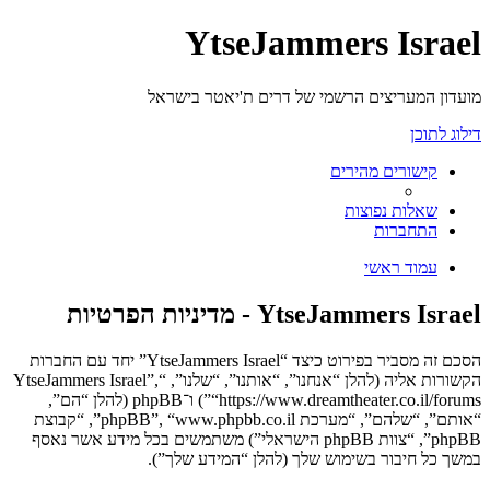
YtseJammers Israel
מועדון המעריצים הרשמי של דרים ת'יאטר בישראל
דילוג לתוכן
קישורים מהירים
שאלות נפוצות
התחברות
עמוד ראשי
YtseJammers Israel - מדיניות הפרטיות
הסכם זה מסביר בפירוט כיצד “YtseJammers Israel” יחד עם החברות
הקשורות אליה (להלן “אנחנו”, “אותנו”, “שלנו”, “YtseJammers Israel”,
“https://www.dreamtheater.co.il/forums”) ו־phpBB (להלן “הם”,
“אותם”, “שלהם”, “מערכת phpBB”, “www.phpbb.co.il”, “קבוצת
phpBB”, “צוות phpBB הישראלי”) משתמשים בכל מידע אשר נאסף
במשך כל חיבור בשימוש שלך (להלן “המידע שלך”).