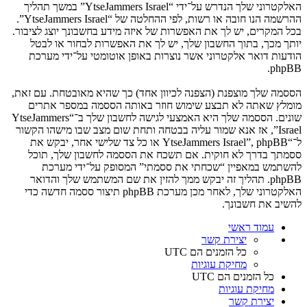
האלקטרוני שלך הנדרש על־ידי “YtseJammers Israel” במשך תהליך
ההרשמה הנו חובה או רשות, לפי ההחלטה של “YtseJammers Israel”.
בכל המקרים, יש לך את האפשרות של איזה מידע בחשבונך יוצג לציבור.
יותך מכך, בתוך החשבון שלך, יש לך את האפשרות לבחור או לבטל
הודעות דואר אלקטרוני אשר נוצרות באופן אוטומטי על־ידי מערכת
phpBB.
הססמה שלך מוצפנת (הצפנה לכיוון אחד) כך שהיא מאובטחת. עם זאת,
מומלץ שאתה לא תבצע שימוש חוזר באותה הססמה במספר אתרים
שונים. הססמה שלך היא האמצעי לגישה לחשבון שלך ב־“YtseJammers
Israel”, אז אנא שמור עליה בבטחה ותחת שום מצב שבו מישהו הקשור
ל־“YtseJammers Israel”, phpBB או כל צד שלישי אחר, יבקש את
ססמתך בדרך לא חוקית. אם תשכח את הססמה לחשבון שלך, תוכל
להשתמש במאפיין “שכחתי את ססמתי” המסופק על־ידי מערכת
phpBB. תהליך זה יבקש ממך להזין את שם המשתמש שלך והדואר
האלקטרוני שלך, לאחר מכן מערכת phpBB תיצור ססמה חדשה כדי
להשיב את חשבונך.
עמוד ראשי
יצירת קשר
כל הזמנים הם
UTC
מחיקת עוגיות
כל הזמנים הם
UTC
מחיקת עוגיות
יצירת קשר