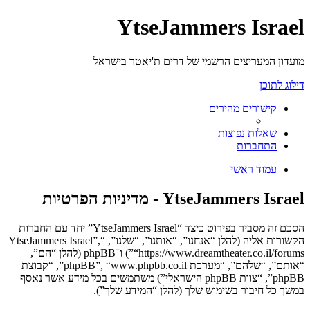
YtseJammers Israel
מועדון המעריצים הרשמי של דרים ת'יאטר בישראל
דילוג לתוכן
קישורים מהירים
שאלות נפוצות
התחברות
עמוד ראשי
YtseJammers Israel - מדיניות הפרטיות
הסכם זה מסביר בפירוט כיצד “YtseJammers Israel” יחד עם החברות
הקשורות אליה (להלן “אנחנו”, “אותנו”, “שלנו”, “YtseJammers Israel”,
“https://www.dreamtheater.co.il/forums”) ו־phpBB (להלן “הם”,
“אותם”, “שלהם”, “מערכת phpBB”, “www.phpbb.co.il”, “קבוצת
phpBB”, “צוות phpBB הישראלי”) משתמשים בכל מידע אשר נאסף
במשך כל חיבור בשימוש שלך (להלן “המידע שלך”).