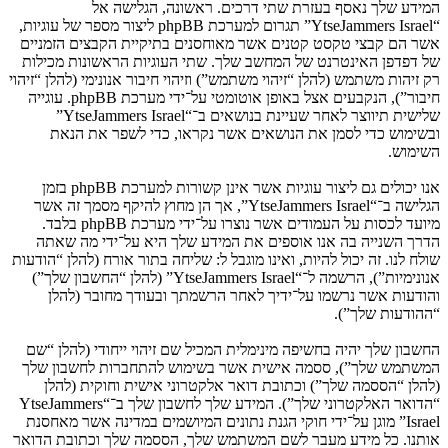
המידע שלך נאסף בעזרת שתי דרכים. ראשונה, הגלישה אל
“YtseJammers Israel” תגרום למערכת phpBB ליצור מספר של עוגיות,
אשר הם קבצי טקסט קטנים אשר מאוחסנים בתיקיית הקבצים הזמניים
של דפדפן האינטרנט של המחשב שלך. שתי העוגיות הראשונות מכילות
רק זיהות משתמש (להלן “זיהוי משתמש”) וזיהוי חיבור אנונימי (להלן “זיהוי
חיבור”), הנקבעים אצל באופן אוטומטי על־ידי מערכת phpBB. עוגייה
שלישית תיווצר לאחר שעיינת בנושאים ב־“YtseJammers Israel”
ובשימוש כדי לסמן את הנושאים אשר נקראו, כדי לשפר את הנאת
השימוש.
אנו יכולים גם ליצור עוגיות אשר אינן קשורות למערכת phpBB בזמן
הגלישה ב־“YtseJammers Israel”, אך הן מחוץ להיקף מסמך זה אשר
מיועד לכסות על העמודים אשר נוצרו על־ידי מערכת phpBB בלבד.
הדרך השנייה בה אנו אוספים את המידע שלך היא על־ידי מה שאתה
שולח לנו. זה יכול להיות, ואינו מוגבל ל: שליחה בתור אורח (להלן “הודעות
אנונימיות”), הרשמה ל־“YtseJammers Israel” (להלן “החשבון שלך”)
והודעות אשר נרשמו על־ידיך לאחר הרשמתך ובעודך מחובר (להלן
“ההודעות שלך”).
החשבון שלך יהיה בחשיפה מינימלית המכיל שם זיהוי ייחודי (להלן “שם
המשתמש שלך”), ססמה אישית אשר בשימוש להתחברות לחשבון שלך
(להלן “הססמה שלך”) וכתובת דואר אלקטרוני אישית וחוקית (להלן
“הדואר האלקטרוני שלך”). המידע שלך לחשבון שלך ב־“YtseJammers
Israel” מוגן על־ידי חוקי הגנת נתונים המיושמים במדינה אשר מאחסנת
אותנו. כל מידע מעבר לשם המשתמש שלך, הססמה שלך וכתובת הדואר