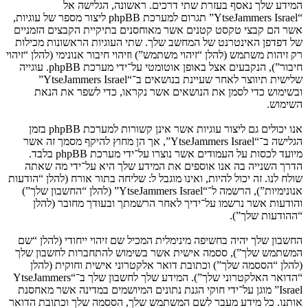
המידע שלך נאסף בעזרת שתי דרכים. ראשונה, הגלישה אל
“YtseJammers Israel” תגרום למערכת phpBB ליצור מספר של עוגיות,
אשר הם קבצי טקסט קטנים אשר מאוחסנים בתיקיית הקבצים הזמניים
של דפדפן האינטרנט של המחשב שלך. שתי העוגיות הראשונות מכילות
רק זיהות משתמש (להלן “זיהוי משתמש”) וזיהוי חיבור אנונימי (להלן “זיהוי
חיבור”), הנקבעים אצל באופן אוטומטי על־ידי מערכת phpBB. עוגייה
שלישית תיווצר לאחר שעיינת בנושאים ב־“YtseJammers Israel”
ובשימוש כדי לסמן את הנושאים אשר נקראו, כדי לשפר את הנאת
השימוש.
אנו יכולים גם ליצור עוגיות אשר אינן קשורות למערכת phpBB בזמן
הגלישה ב־“YtseJammers Israel”, אך הן מחוץ להיקף מסמך זה אשר
מיועד לכסות על העמודים אשר נוצרו על־ידי מערכת phpBB בלבד.
הדרך השנייה בה אנו אוספים את המידע שלך היא על־ידי מה שאתה
שולח לנו. זה יכול להיות, ואינו מוגבל ל: שליחה בתור אורח (להלן “הודעות
אנונימיות”), הרשמה ל־“YtseJammers Israel” (להלן “החשבון שלך”)
והודעות אשר נרשמו על־ידיך לאחר הרשמתך ובעודך מחובר (להלן
“ההודעות שלך”).
החשבון שלך יהיה בחשיפה מינימלית המכיל שם זיהוי ייחודי (להלן “שם
המשתמש שלך”), ססמה אישית אשר בשימוש להתחברות לחשבון שלך
(להלן “הססמה שלך”) וכתובת דואר אלקטרוני אישית וחוקית (להלן
“הדואר האלקטרוני שלך”). המידע שלך לחשבון שלך ב־“YtseJammers
Israel” מוגן על־ידי חוקי הגנת נתונים המיושמים במדינה אשר מאחסנת
אותנו. כל מידע מעבר לשם המשתמש שלך, הססמה שלך וכתובת הדואר