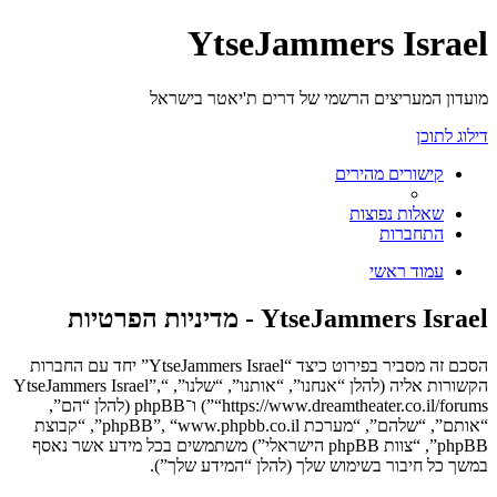
YtseJammers Israel
מועדון המעריצים הרשמי של דרים ת'יאטר בישראל
דילוג לתוכן
קישורים מהירים
שאלות נפוצות
התחברות
עמוד ראשי
YtseJammers Israel - מדיניות הפרטיות
הסכם זה מסביר בפירוט כיצד “YtseJammers Israel” יחד עם החברות
הקשורות אליה (להלן “אנחנו”, “אותנו”, “שלנו”, “YtseJammers Israel”,
“https://www.dreamtheater.co.il/forums”) ו־phpBB (להלן “הם”,
“אותם”, “שלהם”, “מערכת phpBB”, “www.phpbb.co.il”, “קבוצת
phpBB”, “צוות phpBB הישראלי”) משתמשים בכל מידע אשר נאסף
במשך כל חיבור בשימוש שלך (להלן “המידע שלך”).