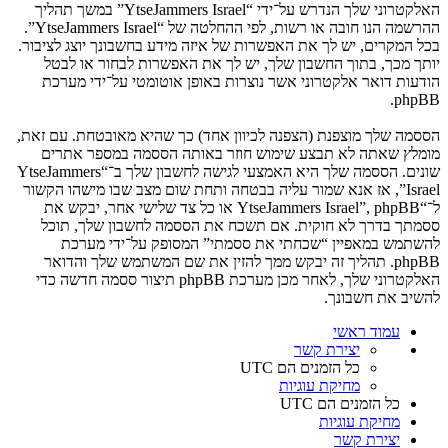
האלקטרוני שלך הנדרש על־ידי “YtseJammers Israel” במשך תהליך
ההרשמה הנו חובה או רשות, לפי ההחלטה של “YtseJammers Israel”.
בכל המקרים, יש לך את האפשרות של איזה מידע בחשבונך יוצג לציבור.
יותך מכך, בתוך החשבון שלך, יש לך את האפשרות לבחור או לבטל
הודעות דואר אלקטרוני אשר נוצרות באופן אוטומטי על־ידי מערכת
phpBB.
הססמה שלך מוצפנת (הצפנה לכיוון אחד) כך שהיא מאובטחת. עם זאת,
מומלץ שאתה לא תבצע שימוש חוזר באותה הססמה במספר אתרים
שונים. הססמה שלך היא האמצעי לגישה לחשבון שלך ב־“YtseJammers
Israel”, אז אנא שמור עליה בבטחה ותחת שום מצב שבו מישהו הקשור
ל־“YtseJammers Israel”, phpBB או כל צד שלישי אחר, יבקש את
ססמתך בדרך לא חוקית. אם תשכח את הססמה לחשבון שלך, תוכל
להשתמש במאפיין “שכחתי את ססמתי” המסופק על־ידי מערכת
phpBB. תהליך זה יבקש ממך להזין את שם המשתמש שלך והדואר
האלקטרוני שלך, לאחר מכן מערכת phpBB תיצור ססמה חדשה כדי
להשיב את חשבונך.
עמוד ראשי
יצירת קשר
כל הזמנים הם
UTC
מחיקת עוגיות
כל הזמנים הם
UTC
מחיקת עוגיות
יצירת קשר