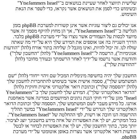
שלישית תיווצר לאחר שעיינת בנושאים ב־“YtseJammers Israel”
ובשימוש כדי לסמן את הנושאים אשר נקראו, כדי לשפר את הנאת
השימוש.
אנו יכולים גם ליצור עוגיות אשר אינן קשורות למערכת phpBB בזמן
הגלישה ב־“YtseJammers Israel”, אך הן מחוץ להיקף מסמך זה אשר
מיועד לכסות על העמודים אשר נוצרו על־ידי מערכת phpBB בלבד.
הדרך השנייה בה אנו אוספים את המידע שלך היא על־ידי מה שאתה
שולח לנו. זה יכול להיות, ואינו מוגבל ל: שליחה בתור אורח (להלן “הודעות
אנונימיות”), הרשמה ל־“YtseJammers Israel” (להלן “החשבון שלך”)
והודעות אשר נרשמו על־ידיך לאחר הרשמתך ובעודך מחובר (להלן
“ההודעות שלך”).
החשבון שלך יהיה בחשיפה מינימלית המכיל שם זיהוי ייחודי (להלן “שם
המשתמש שלך”), ססמה אישית אשר בשימוש להתחברות לחשבון שלך
(להלן “הססמה שלך”) וכתובת דואר אלקטרוני אישית וחוקית (להלן
“הדואר האלקטרוני שלך”). המידע שלך לחשבון שלך ב־“YtseJammers
Israel” מוגן על־ידי חוקי הגנת נתונים המיושמים במדינה אשר מאחסנת
אותנו. כל מידע מעבר לשם המשתמש שלך, הססמה שלך וכתובת הדואר
האלקטרוני שלך הנדרש על־ידי “YtseJammers Israel” במשך תהליך
ההרשמה הנו חובה או רשות, לפי ההחלטה של “YtseJammers Israel”.
בכל המקרים, יש לך את האפשרות של איזה מידע בחשבונך יוצג לציבור.
יותך מכך, בתוך החשבון שלך, יש לך את האפשרות לבחור או לבטל
הודעות דואר אלקטרוני אשר נוצרות באופן אוטומטי על־ידי מערכת
phpBB.