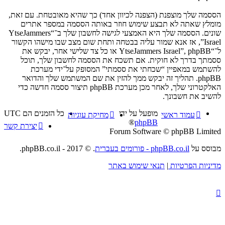
הססמה שלך מוצפנת (הצפנה לכיוון אחד) כך שהיא מאובטחת. עם זאת,
מומלץ שאתה לא תבצע שימוש חוזר באותה הססמה במספר אתרים
שונים. הססמה שלך היא האמצעי לגישה לחשבון שלך ב־“YtseJammers
Israel”, אז אנא שמור עליה בבטחה ותחת שום מצב שבו מישהו הקשור
ל־“YtseJammers Israel”, phpBB או כל צד שלישי אחר, יבקש את
ססמתך בדרך לא חוקית. אם תשכח את הססמה לחשבון שלך, תוכל
להשתמש במאפיין “שכחתי את ססמתי” המסופק על־ידי מערכת
phpBB. תהליך זה יבקש ממך להזין את שם המשתמש שלך והדואר
האלקטרוני שלך, לאחר מכן מערכת phpBB תיצור ססמה חדשה כדי
להשיב את חשבונך.
מופעל על ידי
כל הזמנים הם
UTC
עמוד ראשי
מחיקת עוגיות
®
phpBB
יצירת קשר
Forum Software © phpBB Limited
מבוסס על
phpBB.co.il - פורומים בעברית
. © 2017 - phpBB.co.il.
מדיניות הפרטיות
|
תנאי שימוש באתר