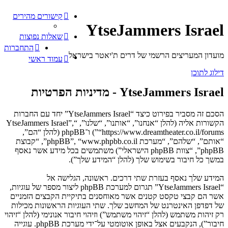
קישורים מהירים
YtseJammers Israel
שאלות נפוצות
התחברות
מועדון המעריצים הרשמי של דרים ת'יאטר בישראל
עמוד ראשי
דילוג לתוכן
YtseJammers Israel - מדיניות הפרטיות
הסכם זה מסביר בפירוט כיצד “YtseJammers Israel” יחד עם החברות
הקשורות אליה (להלן “אנחנו”, “אותנו”, “שלנו”, “YtseJammers Israel”,
“https://www.dreamtheater.co.il/forums”) ו־phpBB (להלן “הם”,
“אותם”, “שלהם”, “מערכת phpBB”, “www.phpbb.co.il”, “קבוצת
phpBB”, “צוות phpBB הישראלי”) משתמשים בכל מידע אשר נאסף
במשך כל חיבור בשימוש שלך (להלן “המידע שלך”).
המידע שלך נאסף בעזרת שתי דרכים. ראשונה, הגלישה אל
“YtseJammers Israel” תגרום למערכת phpBB ליצור מספר של עוגיות,
אשר הם קבצי טקסט קטנים אשר מאוחסנים בתיקיית הקבצים הזמניים
של דפדפן האינטרנט של המחשב שלך. שתי העוגיות הראשונות מכילות
רק זיהות משתמש (להלן “זיהוי משתמש”) וזיהוי חיבור אנונימי (להלן “זיהוי
חיבור”), הנקבעים אצל באופן אוטומטי על־ידי מערכת phpBB. עוגייה