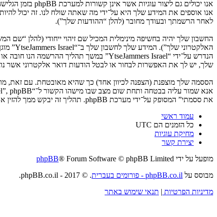
לאחר הרשמתך ובעודך מחובר (להלן “ההודעות שלך”).
החשבון שלך יהיה בחשיפה מינימלית המכיל שם זיהוי ייחודי (להלן “שם 
האלקטרו
שלך, יש לך את האפשרות לבחור או לבטל הודעות דואר אלקטרוני אשר נוצרות 
את ססמתי” המסופק על־ידי מערכת phpBB. תהליך זה יבקש ממך להזין את שם המשתמש שלך והדואר האלקטרוני שלך, לאחר מכן מערכת phpBB תיצור ססמה חדשה כדי להשיב את חשבונך.
עמוד ראשי
כל הזמנים הם
UTC
מחיקת עוגיות
יצירת קשר
מופעל על ידי
® Forum Software © phpBB Limited
phpBB
מבוסס על
phpBB.co.il - פורומים בעברית
. © 2017 - phpBB.co.il.
מדיניות הפרטיות
|
תנאי שימוש באתר