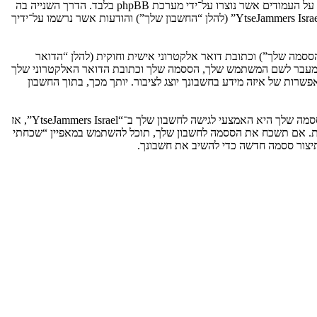
אנו יכולים גם ליצור עוגיות אשר אינן קשורות למערכת phpBB בזמן הגלישה ב־“YtseJammers Israel”, אך הן מחוץ להיקף מסמך זה אשר מיועד לכסות על העמודים אשר נוצרו על־ידי מערכת phpBB בלבד. הדרך השנייה בה
אנו אוספים את המידע שלך היא על־ידי מה שאתה שולח לנו. זה יכול להיות, ואינו מוגבל ל: שליחה בתור אורח (להלן “הודעות אנונימיות”), הרשמה ל־“YtseJammers Israel” (להלן “החשבון שלך”) והודעות אשר נרשמו על־ידיך
ססמה שלך”) וכתובת דואר אלקטרוני אישית וחוקית (להלן “הדואר
מדינה אשר מאחסנת אותנו. כל מידע מעבר לשם המשתמש שלך, הססמה שלך וכתובת הדואר האלקטרוני שלך
ובה או רשות, לפי ההחלטה של “YtseJammers Israel”. בכל המקרים, יש לך את האפשרות של איזה מידע בחשבונך יוצג לציבור. יותך מכך, בתוך החשבון
הססמה שלך מוצפנת (הצפנה לכיוון אחד) כך שהיא מאובטחת. עם זאת, מומלץ שאתה לא תבצע שימוש חוזר באותה הססמה במספר אתרים שונים. הססמה שלך היא האמצעי לגישה לחשבון שלך ב־“YtseJammers Israel”, אז
ו כל צד שלישי אחר, יבקש את ססמתך בדרך לא חוקית. אם תשכח את הססמה לחשבון שלך, תוכל להשתמש במאפיין “שכחתי