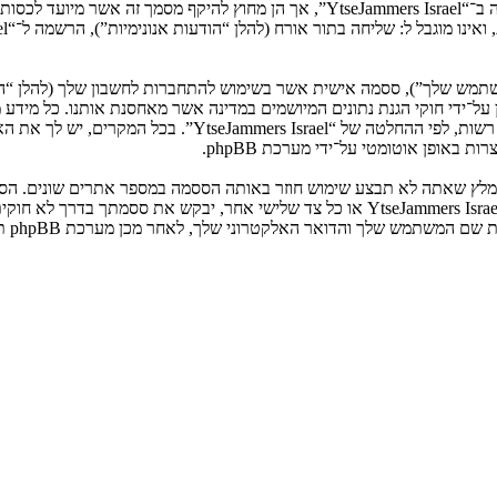
המשתמש שלך”), ססמה אישית אשר בשימוש להתחברות לחשבון שלך (להלן “ה
ני שלך”). המידע שלך לחשבון שלך ב־“YtseJammers Israel” מוגן על־ידי חוקי הגנת נתונים המיושמים ב
הנדרש על־ידי “YtseJammers Israel” במשך תהליך ההרשמה הנו ח
באופן אוטומטי על־ידי מערכת phpBB.
אנא שמור עליה בבטחה ותחת שום מצב שבו מישהו הקשור ל־“YtseJammers Israel”, phpBB א