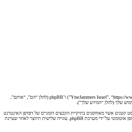
הסכם זה מסביר בפירוט כיצד “YtseJammers Israel” יחד עם החברות הקשורות אליה (להלן “אנחנו”, “אותנו”, “שלנו”, “YtseJammers Israel”, “https://www.dreamtheater.co.il/forums”) ו־phpBB (להלן “הם”, “אותם”,
 תגרום למערכת phpBB ליצור מספר של עוגיות, אשר הם קבצי טקסט קטנים אשר מאוחסנים בתיקיית הקבצים הזמניים של דפדפן האינטרנט
של המחשב שלך. שתי העוגיות הראשונות מכילות רק זיהות משתמש (להלן “זיהוי משתמש”) וזיהוי חיבור אנונימי (להלן “זיהוי חיבור”), הנקבעים אצל באופן אוטומטי על־ידי מערכת phpBB. עוגייה שלישית תיווצר לאחר שעיינת