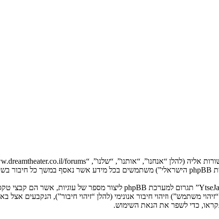
המידע שלך נאסף בעזרת שתי דרכים. ראשונה, הגלישה אל “YtseJammers Israel”