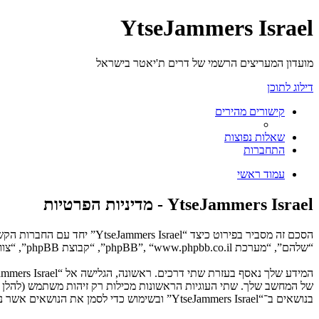
YtseJammers Israel
מועדון המעריצים הרשמי של דרים ת'יאטר בישראל
דילוג לתוכן
קישורים מהירים
שאלות נפוצות
התחברות
עמוד ראשי
YtseJammers Israel - מדיניות הפרטיות
“שלהם”, “מערכת phpBB”, “www.phpbb.co.il”, “קבוצת phpBB”, “צוות phpBB הישראלי”) משתמשים בכל מידע אשר נאסף במשך כל חיבור בשימוש שלך (להלן “המידע שלך”).
בנושאים ב־“YtseJammers Israel” ובשימוש כדי לסמן את הנושאים אשר נקראו, כדי לשפר את הנאת השימוש.