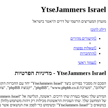
YtseJammers Israel
מועדון המעריצים הרשמי של דרים ת'יאטר בישראל
דילוג לתוכן
קישורים מהירים
שאלות נפוצות
התחברות
עמוד ראשי
YtseJammers Israel - מדיניות הפרטיות
“שלהם”, “מערכת phpBB”, “www.phpbb.co.il”, “קבוצת phpBB”, “צוות phpBB הישראלי”) משתמשים בכל מידע אשר נאסף במשך כל חיבור בשימוש שלך (להלן “המידע שלך”).
בנושאים ב־“YtseJammers Israel” ובשימוש כדי לסמן את הנושאים אשר נקראו, כדי לשפר את הנאת השימוש.