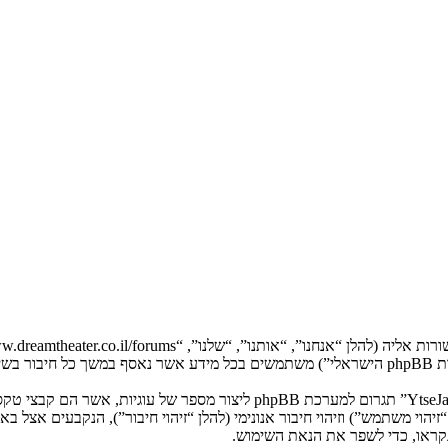
המידע שלך נאסף בעזרת שתי דרכים. ראשונה, הגלישה אל “YtseJammers Israel”