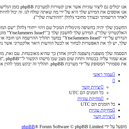
לאחר הרשמתך ובעודך מחובר (להלן “ההודעות שלך”).
החשבון שלך יהיה בחשיפה מינימלית המכיל שם זיהוי ייחודי (להלן “שם 
האלקטרו
שלך, יש לך את האפשרות לבחור או לבטל הודעות דואר אלקטרוני אשר נוצרות 
את ססמתי” המסופק על־ידי מערכת phpBB. תהליך זה יבקש ממך להזין את שם המשתמש שלך והדואר האלקטרוני שלך, לאחר מכן מערכת phpBB תיצור ססמה חדשה כדי להשיב את חשבונך.
עמוד ראשי
יצירת קשר
כל הזמנים הם
UTC
מחיקת עוגיות
כל הזמנים הם
UTC
מחיקת עוגיות
יצירת קשר
מופעל על ידי
® Forum Software © phpBB Limited
phpBB