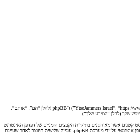
הסכם זה מסביר בפירוט כיצד “YtseJammers Israel” יחד עם החברות הקשורות אליה (להלן “אנחנו”, “אותנו”, “שלנו”, “YtseJammers Israel”, “https://www.dreamtheater.co.il/forums”) ו־phpBB (להלן “הם”, “אותם”,
 תגרום למערכת phpBB ליצור מספר של עוגיות, אשר הם קבצי טקסט קטנים אשר מאוחסנים בתיקיית הקבצים הזמניים של דפדפן האינטרנט
של המחשב שלך. שתי העוגיות הראשונות מכילות רק זיהות משתמש (להלן “זיהוי משתמש”) וזיהוי חיבור אנונימי (להלן “זיהוי חיבור”), הנקבעים אצל באופן אוטומטי על־ידי מערכת phpBB. עוגייה שלישית תיווצר לאחר שעיינת