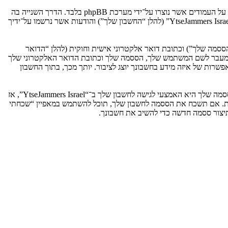
אנו יכולים גם ליצור עוגיות אשר אינן קשורות למערכת phpBB בזמן הגלישה ב־“YtseJammers Israel”, אך הן מחוץ להיקף מסמך זה אשר מיועד לכסות על העמודים אשר נוצרו על־ידי מערכת phpBB בלבד. הדרך השנייה בה
אנו אוספים את המידע שלך היא על־ידי מה שאתה שולח לנו. זה יכול להיות, ואינו מוגבל ל: שליחה בתור אורח (להלן “הודעות אנונימיות”), הרשמה ל־“YtseJammers Israel” (להלן “החשבון שלך”) והודעות אשר נרשמו על־ידיך
ססמה שלך”) וכתובת דואר אלקטרוני אישית וחוקית (להלן “הדואר
מדינה אשר מאחסנת אותנו. כל מידע מעבר לשם המשתמש שלך, הססמה שלך וכתובת הדואר האלקטרוני שלך
ובה או רשות, לפי ההחלטה של “YtseJammers Israel”. בכל המקרים, יש לך את האפשרות של איזה מידע בחשבונך יוצג לציבור. יותך מכך, בתוך החשבון
הססמה שלך מוצפנת (הצפנה לכיוון אחד) כך שהיא מאובטחת. עם זאת, מומלץ שאתה לא תבצע שימוש חוזר באותה הססמה במספר אתרים שונים. הססמה שלך היא האמצעי לגישה לחשבון שלך ב־“YtseJammers Israel”, אז
ו כל צד שלישי אחר, יבקש את ססמתך בדרך לא חוקית. אם תשכח את הססמה לחשבון שלך, תוכל להשתמש במאפיין “שכחתי