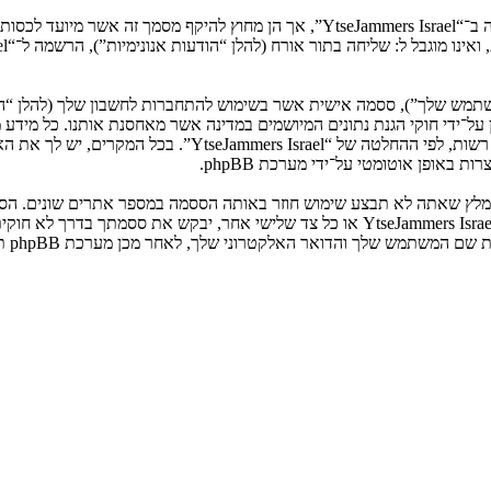
המשתמש שלך”), ססמה אישית אשר בשימוש להתחברות לחשבון שלך (להלן “ה
ני שלך”). המידע שלך לחשבון שלך ב־“YtseJammers Israel” מוגן על־ידי חוקי הגנת נתונים המיושמים ב
הנדרש על־ידי “YtseJammers Israel” במשך תהליך ההרשמה הנו ח
באופן אוטומטי על־ידי מערכת phpBB.
אנא שמור עליה בבטחה ותחת שום מצב שבו מישהו הקשור ל־“YtseJammers Israel”, phpBB א