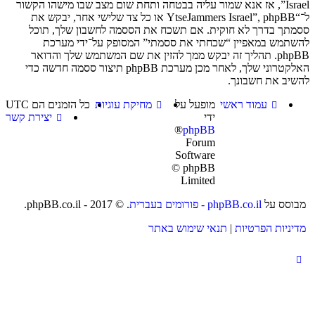
Israel”, אז אנא שמור עליה בבטחה ותחת שום מצב שבו מישהו הקשור
ל־“YtseJammers Israel”, phpBB או כל צד שלישי אחר, יבקש את
ססמתך בדרך לא חוקית. אם תשכח את הססמה לחשבון שלך, תוכל
להשתמש במאפיין “שכחתי את ססמתי” המסופק על־ידי מערכת
phpBB. תהליך זה יבקש ממך להזין את שם המשתמש שלך והדואר
האלקטרוני שלך, לאחר מכן מערכת phpBB תיצור ססמה חדשה כדי
להשיב את חשבונך.
עמוד ראשי
מופעל על
מחיקת עוגיות
כל הזמנים הם
UTC
ידי
יצירת קשר
®
phpBB
Forum
Software
© phpBB
Limited
מבוסס על
phpBB.co.il - פורומים בעברית
. © 2017 - phpBB.co.il.
מדיניות הפרטיות
|
תנאי שימוש באתר