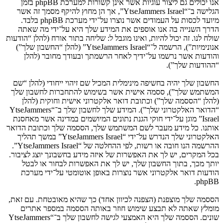
אנו יכולים גם ליצור עוגיות אשר אינן קשורות למערכת phpBB בזמן
הגלישה ב־“YtseJammers Israel”, אך הן מחוץ להיקף מסמך זה אשר
מיועד לכסות על העמודים אשר נוצרו על־ידי מערכת phpBB בלבד.
הדרך השנייה בה אנו אוספים את המידע שלך היא על־ידי מה שאתה
שולח לנו. זה יכול להיות, ואינו מוגבל ל: שליחה בתור אורח (להלן “הודעות
אנונימיות”), הרשמה ל־“YtseJammers Israel” (להלן “החשבון שלך”)
והודעות אשר נרשמו על־ידיך לאחר הרשמתך ובעודך מחובר (להלן
“ההודעות שלך”).
החשבון שלך יהיה בחשיפה מינימלית המכיל שם זיהוי ייחודי (להלן “שם
המשתמש שלך”), ססמה אישית אשר בשימוש להתחברות לחשבון שלך
(להלן “הססמה שלך”) וכתובת דואר אלקטרוני אישית וחוקית (להלן
“הדואר האלקטרוני שלך”). המידע שלך לחשבון שלך ב־“YtseJammers
Israel” מוגן על־ידי חוקי הגנת נתונים המיושמים במדינה אשר מאחסנת
אותנו. כל מידע מעבר לשם המשתמש שלך, הססמה שלך וכתובת הדואר
האלקטרוני שלך הנדרש על־ידי “YtseJammers Israel” במשך תהליך
ההרשמה הנו חובה או רשות, לפי ההחלטה של “YtseJammers Israel”.
בכל המקרים, יש לך את האפשרות של איזה מידע בחשבונך יוצג לציבור.
יותך מכך, בתוך החשבון שלך, יש לך את האפשרות לבחור או לבטל
הודעות דואר אלקטרוני אשר נוצרות באופן אוטומטי על־ידי מערכת
phpBB.
הססמה שלך מוצפנת (הצפנה לכיוון אחד) כך שהיא מאובטחת. עם זאת,
מומלץ שאתה לא תבצע שימוש חוזר באותה הססמה במספר אתרים
שונים. הססמה שלך היא האמצעי לגישה לחשבון שלך ב־“YtseJammers