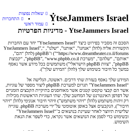
שאלות נפוצות
YtseJammers Israel
התחברות
עמוד ראשי
YtseJammers Israel - מדיניות הפרטיות
הסכם זה מסביר בפירוט כיצד “YtseJammers Israel” יחד עם החברות
הקשורות אליה (להלן “אנחנו”, “אותנו”, “שלנו”, “YtseJammers Israel”,
“https://www.dreamtheater.co.il/forums”) ו־phpBB (להלן “הם”,
“אותם”, “שלהם”, “מערכת phpBB”, “www.phpbb.co.il”, “קבוצת
phpBB”, “צוות phpBB הישראלי”) משתמשים בכל מידע אשר נאסף
במשך כל חיבור בשימוש שלך (להלן “המידע שלך”).
המידע שלך נאסף בעזרת שתי דרכים. ראשונה, הגלישה אל
“YtseJammers Israel” תגרום למערכת phpBB ליצור מספר של עוגיות,
אשר הם קבצי טקסט קטנים אשר מאוחסנים בתיקיית הקבצים הזמניים
של דפדפן האינטרנט של המחשב שלך. שתי העוגיות הראשונות מכילות
רק זיהות משתמש (להלן “זיהוי משתמש”) וזיהוי חיבור אנונימי (להלן “זיהוי
חיבור”), הנקבעים אצל באופן אוטומטי על־ידי מערכת phpBB. עוגייה
שלישית תיווצר לאחר שעיינת בנושאים ב־“YtseJammers Israel”
ובשימוש כדי לסמן את הנושאים אשר נקראו, כדי לשפר את הנאת
השימוש.