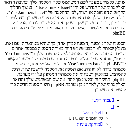
אותנו. כל מידע מעבר לשם המשתמש שלך, הססמה שלך וכתובת הדואר
האלקטרוני שלך הנדרש על־ידי “YtseJammers Israel” במשך תהליך
ההרשמה הנו חובה או רשות, לפי ההחלטה של “YtseJammers Israel”.
בכל המקרים, יש לך את האפשרות של איזה מידע בחשבונך יוצג לציבור.
יותך מכך, בתוך החשבון שלך, יש לך את האפשרות לבחור או לבטל
הודעות דואר אלקטרוני אשר נוצרות באופן אוטומטי על־ידי מערכת
phpBB.
הססמה שלך מוצפנת (הצפנה לכיוון אחד) כך שהיא מאובטחת. עם זאת,
מומלץ שאתה לא תבצע שימוש חוזר באותה הססמה במספר אתרים
שונים. הססמה שלך היא האמצעי לגישה לחשבון שלך ב־“YtseJammers
Israel”, אז אנא שמור עליה בבטחה ותחת שום מצב שבו מישהו הקשור
ל־“YtseJammers Israel”, phpBB או כל צד שלישי אחר, יבקש את
ססמתך בדרך לא חוקית. אם תשכח את הססמה לחשבון שלך, תוכל
להשתמש במאפיין “שכחתי את ססמתי” המסופק על־ידי מערכת
phpBB. תהליך זה יבקש ממך להזין את שם המשתמש שלך והדואר
האלקטרוני שלך, לאחר מכן מערכת phpBB תיצור ססמה חדשה כדי
להשיב את חשבונך.
עמוד ראשי
יצירת קשר
כל הזמנים הם
UTC
מחיקת עוגיות