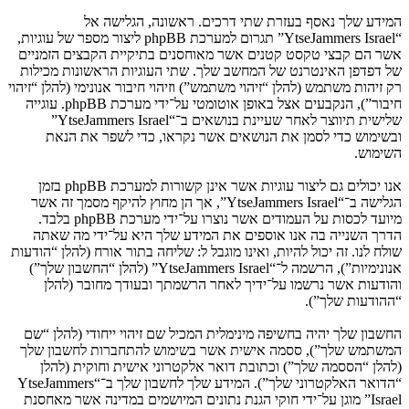
המידע שלך נאסף בעזרת שתי דרכים. ראשונה, הגלישה אל
“YtseJammers Israel” תגרום למערכת phpBB ליצור מספר של עוגיות,
אשר הם קבצי טקסט קטנים אשר מאוחסנים בתיקיית הקבצים הזמניים
של דפדפן האינטרנט של המחשב שלך. שתי העוגיות הראשונות מכילות
רק זיהות משתמש (להלן “זיהוי משתמש”) וזיהוי חיבור אנונימי (להלן “זיהוי
חיבור”), הנקבעים אצל באופן אוטומטי על־ידי מערכת phpBB. עוגייה
שלישית תיווצר לאחר שעיינת בנושאים ב־“YtseJammers Israel”
ובשימוש כדי לסמן את הנושאים אשר נקראו, כדי לשפר את הנאת
השימוש.
אנו יכולים גם ליצור עוגיות אשר אינן קשורות למערכת phpBB בזמן
הגלישה ב־“YtseJammers Israel”, אך הן מחוץ להיקף מסמך זה אשר
מיועד לכסות על העמודים אשר נוצרו על־ידי מערכת phpBB בלבד.
הדרך השנייה בה אנו אוספים את המידע שלך היא על־ידי מה שאתה
שולח לנו. זה יכול להיות, ואינו מוגבל ל: שליחה בתור אורח (להלן “הודעות
אנונימיות”), הרשמה ל־“YtseJammers Israel” (להלן “החשבון שלך”)
והודעות אשר נרשמו על־ידיך לאחר הרשמתך ובעודך מחובר (להלן
“ההודעות שלך”).
החשבון שלך יהיה בחשיפה מינימלית המכיל שם זיהוי ייחודי (להלן “שם
המשתמש שלך”), ססמה אישית אשר בשימוש להתחברות לחשבון שלך
(להלן “הססמה שלך”) וכתובת דואר אלקטרוני אישית וחוקית (להלן
“הדואר האלקטרוני שלך”). המידע שלך לחשבון שלך ב־“YtseJammers
Israel” מוגן על־ידי חוקי הגנת נתונים המיושמים במדינה אשר מאחסנת