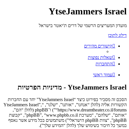
YtseJammers Israel
מועדון המעריצים הרשמי של דרים ת'יאטר בישראל
דילוג לתוכן
קישורים מהירים
שאלות נפוצות
התחברות
עמוד ראשי
YtseJammers Israel - מדיניות הפרטיות
הסכם זה מסביר בפירוט כיצד “YtseJammers Israel” יחד עם החברות
הקשורות אליה (להלן “אנחנו”, “אותנו”, “שלנו”, “YtseJammers Israel”,
“https://www.dreamtheater.co.il/forums”) ו־phpBB (להלן “הם”,
“אותם”, “שלהם”, “מערכת phpBB”, “www.phpbb.co.il”, “קבוצת
phpBB”, “צוות phpBB הישראלי”) משתמשים בכל מידע אשר נאסף
במשך כל חיבור בשימוש שלך (להלן “המידע שלך”).