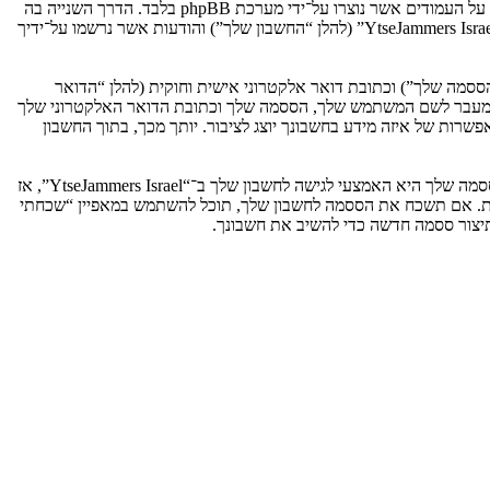
אנו יכולים גם ליצור עוגיות אשר אינן קשורות למערכת phpBB בזמן הגלישה ב־“YtseJammers Israel”, אך הן מחוץ להיקף מסמך זה אשר מיועד לכסות על העמודים אשר נוצרו על־ידי מערכת phpBB בלבד. הדרך השנייה בה
אנו אוספים את המידע שלך היא על־ידי מה שאתה שולח לנו. זה יכול להיות, ואינו מוגבל ל: שליחה בתור אורח (להלן “הודעות אנונימיות”), הרשמה ל־“YtseJammers Israel” (להלן “החשבון שלך”) והודעות אשר נרשמו על־ידיך
ססמה שלך”) וכתובת דואר אלקטרוני אישית וחוקית (להלן “הדואר
מדינה אשר מאחסנת אותנו. כל מידע מעבר לשם המשתמש שלך, הססמה שלך וכתובת הדואר האלקטרוני שלך
ובה או רשות, לפי ההחלטה של “YtseJammers Israel”. בכל המקרים, יש לך את האפשרות של איזה מידע בחשבונך יוצג לציבור. יותך מכך, בתוך החשבון
הססמה שלך מוצפנת (הצפנה לכיוון אחד) כך שהיא מאובטחת. עם זאת, מומלץ שאתה לא תבצע שימוש חוזר באותה הססמה במספר אתרים שונים. הססמה שלך היא האמצעי לגישה לחשבון שלך ב־“YtseJammers Israel”, אז
ו כל צד שלישי אחר, יבקש את ססמתך בדרך לא חוקית. אם תשכח את הססמה לחשבון שלך, תוכל להשתמש במאפיין “שכחתי