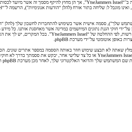
המשתמש שלך”), ססמה אישית אשר בשימוש להתחברות לחשבון שלך (להלן “ה
ני שלך”). המידע שלך לחשבון שלך ב־“YtseJammers Israel” מוגן על־ידי חוקי הגנת נתונים המיושמים ב
הנדרש על־ידי “YtseJammers Israel” במשך תהליך ההרשמה הנו ח
באופן אוטומטי על־ידי מערכת phpBB.
אנא שמור עליה בבטחה ותחת שום מצב שבו מישהו הקשור ל־“YtseJammers Israel”, phpBB א