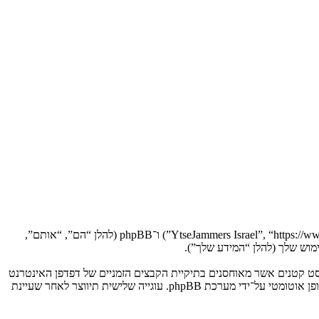
הסכם זה מסביר בפירוט כיצד “YtseJammers Israel” יחד עם החברות הקשורות אליה (להלן “אנחנו”, “אותנו”, “שלנו”, “YtseJammers Israel”, “https://www.dreamtheater.co.il/forums”) ו־phpBB (להלן “הם”, “אותם”,
 תגרום למערכת phpBB ליצור מספר של עוגיות, אשר הם קבצי טקסט קטנים אשר מאוחסנים בתיקיית הקבצים הזמניים של דפדפן האינטרנט
של המחשב שלך. שתי העוגיות הראשונות מכילות רק זיהות משתמש (להלן “זיהוי משתמש”) וזיהוי חיבור אנונימי (להלן “זיהוי חיבור”), הנקבעים אצל באופן אוטומטי על־ידי מערכת phpBB. עוגייה שלישית תיווצר לאחר שעיינת