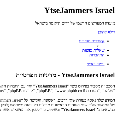
YtseJammers Israel
מועדון המעריצים הרשמי של דרים ת'יאטר בישראל
דילוג לתוכן
קישורים מהירים
שאלות נפוצות
התחברות
עמוד ראשי
YtseJammers Israel - מדיניות הפרטיות
“שלהם”, “מערכת phpBB”, “www.phpbb.co.il”, “קבוצת phpBB”, “צוות phpBB הישראלי”) משתמשים בכל מידע אשר נאסף במשך כל חיבור בשימוש שלך (להלן “המידע שלך”).
בנושאים ב־“YtseJammers Israel” ובשימוש כדי לסמן את הנושאים אשר נקראו, כדי לשפר את הנאת השימוש.