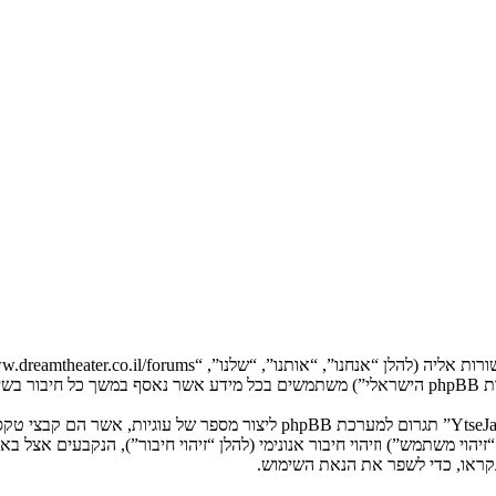
המידע שלך נאסף בעזרת שתי דרכים. ראשונה, הגלישה אל “YtseJammers Israel”