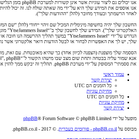
לאחר הרשמתך ובעודך מחובר (להלן “ההודעות שלך”).
החשבון שלך יהיה בחשיפה מינימלית המכיל שם זיהוי ייחודי (להלן “שם 
האלקטרו
שלך, יש לך את האפשרות לבחור או לבטל הודעות דואר אלקטרוני אשר נוצרות 
את ססמתי” המסופק על־ידי מערכת phpBB. תהליך זה יבקש ממך להזין את שם המשתמש שלך והדואר האלקטרוני שלך, לאחר מכן מערכת phpBB תיצור ססמה חדשה כדי להשיב את חשבונך.
עמוד ראשי
יצירת קשר
כל הזמנים הם
UTC
מחיקת עוגיות
כל הזמנים הם
UTC
מחיקת עוגיות
יצירת קשר
מופעל על ידי
® Forum Software © phpBB Limited
phpBB
מבוסס על
phpBB.co.il - פורומים בעברית
. © 2017 - phpBB.co.il.