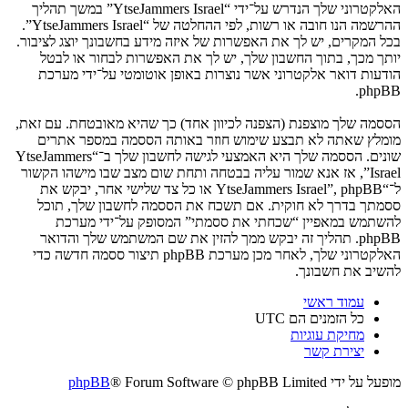
האלקטרוני שלך הנדרש על־ידי “YtseJammers Israel” במשך תהליך
ההרשמה הנו חובה או רשות, לפי ההחלטה של “YtseJammers Israel”.
בכל המקרים, יש לך את האפשרות של איזה מידע בחשבונך יוצג לציבור.
יותך מכך, בתוך החשבון שלך, יש לך את האפשרות לבחור או לבטל
הודעות דואר אלקטרוני אשר נוצרות באופן אוטומטי על־ידי מערכת
phpBB.
הססמה שלך מוצפנת (הצפנה לכיוון אחד) כך שהיא מאובטחת. עם זאת,
מומלץ שאתה לא תבצע שימוש חוזר באותה הססמה במספר אתרים
שונים. הססמה שלך היא האמצעי לגישה לחשבון שלך ב־“YtseJammers
Israel”, אז אנא שמור עליה בבטחה ותחת שום מצב שבו מישהו הקשור
ל־“YtseJammers Israel”, phpBB או כל צד שלישי אחר, יבקש את
ססמתך בדרך לא חוקית. אם תשכח את הססמה לחשבון שלך, תוכל
להשתמש במאפיין “שכחתי את ססמתי” המסופק על־ידי מערכת
phpBB. תהליך זה יבקש ממך להזין את שם המשתמש שלך והדואר
האלקטרוני שלך, לאחר מכן מערכת phpBB תיצור ססמה חדשה כדי
להשיב את חשבונך.
עמוד ראשי
כל הזמנים הם
UTC
מחיקת עוגיות
יצירת קשר
מופעל על ידי
® Forum Software © phpBB Limited
phpBB