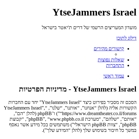
YtseJammers Israel
מועדון המעריצים הרשמי של דרים ת'יאטר בישראל
דילוג לתוכן
קישורים מהירים
שאלות נפוצות
התחברות
עמוד ראשי
YtseJammers Israel - מדיניות הפרטיות
הסכם זה מסביר בפירוט כיצד “YtseJammers Israel” יחד עם החברות
הקשורות אליה (להלן “אנחנו”, “אותנו”, “שלנו”, “YtseJammers Israel”,
“https://www.dreamtheater.co.il/forums”) ו־phpBB (להלן “הם”,
“אותם”, “שלהם”, “מערכת phpBB”, “www.phpbb.co.il”, “קבוצת
phpBB”, “צוות phpBB הישראלי”) משתמשים בכל מידע אשר נאסף
במשך כל חיבור בשימוש שלך (להלן “המידע שלך”).