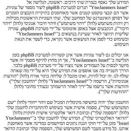
המידע שלך נאסף בעזרת שתי דרכים. ראשונה, הגלישה אל
“YtseJammers Israel” תגרום למערכת phpBB ליצור מספר של עוגיות,
אשר הם קבצי טקסט קטנים אשר מאוחסנים בתיקיית הקבצים הזמניים
של דפדפן האינטרנט של המחשב שלך. שתי העוגיות הראשונות מכילות
רק זיהות משתמש (להלן “זיהוי משתמש”) וזיהוי חיבור אנונימי (להלן “זיהוי
חיבור”), הנקבעים אצל באופן אוטומטי על־ידי מערכת phpBB. עוגייה
שלישית תיווצר לאחר שעיינת בנושאים ב־“YtseJammers Israel”
ובשימוש כדי לסמן את הנושאים אשר נקראו, כדי לשפר את הנאת
השימוש.
אנו יכולים גם ליצור עוגיות אשר אינן קשורות למערכת phpBB בזמן
הגלישה ב־“YtseJammers Israel”, אך הן מחוץ להיקף מסמך זה אשר
מיועד לכסות על העמודים אשר נוצרו על־ידי מערכת phpBB בלבד.
הדרך השנייה בה אנו אוספים את המידע שלך היא על־ידי מה שאתה
שולח לנו. זה יכול להיות, ואינו מוגבל ל: שליחה בתור אורח (להלן “הודעות
אנונימיות”), הרשמה ל־“YtseJammers Israel” (להלן “החשבון שלך”)
והודעות אשר נרשמו על־ידיך לאחר הרשמתך ובעודך מחובר (להלן
“ההודעות שלך”).
החשבון שלך יהיה בחשיפה מינימלית המכיל שם זיהוי ייחודי (להלן “שם
המשתמש שלך”), ססמה אישית אשר בשימוש להתחברות לחשבון שלך
(להלן “הססמה שלך”) וכתובת דואר אלקטרוני אישית וחוקית (להלן
“הדואר האלקטרוני שלך”). המידע שלך לחשבון שלך ב־“YtseJammers
Israel” מוגן על־ידי חוקי הגנת נתונים המיושמים במדינה אשר מאחסנת
אותנו. כל מידע מעבר לשם המשתמש שלך, הססמה שלך וכתובת הדואר