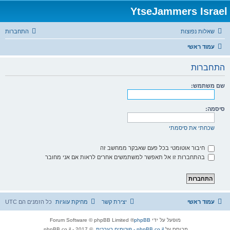
YtseJammers Israel
שאלות נפוצות
התחברות
עמוד ראשי
התחברות
שם משתמש:
סיסמה:
שכחתי את סיסמתי
חיבור אוטומטי בכל פעם שאבקר ממחשב זה
בהתחברות זו אל תאפשר למשתמשים אחרים לראות אם אני מחובר
עמוד ראשי
יצירת קשר
מחיקת עוגיות
כל הזמנים הם
UTC
מופעל על ידי
phpBB
® Forum Software © phpBB Limited
מבוסס על
phpBB.co.il - פורומים בעברית
. © 2017 - phpBB.co.il.