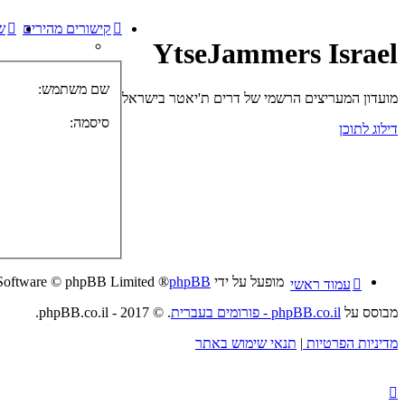
קישורים מהירים
ש
YtseJammers Israel
שם משתמש:
מועדון המעריצים הרשמי של דרים ת'יאטר בישראל
סיסמה:
דילוג לתוכן
מופעל על ידי
phpBB
® Forum Software © phpBB Limited
עמוד ראשי
מבוסס על
phpBB.co.il - פורומים בעברית
. © 2017 - phpBB.co.il.
מדיניות הפרטיות
|
תנאי שימוש באתר