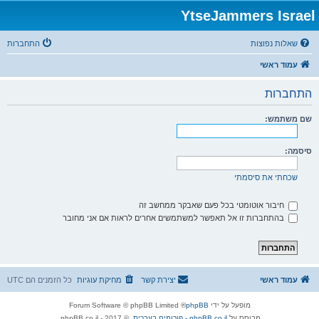
YtseJammers Israel
שאלות נפוצות
התחברות
עמוד ראשי
התחברות
שם משתמש:
סיסמה:
שכחתי את סיסמתי
חיבור אוטומטי בכל פעם שאבקר ממחשב זה
בהתחברות זו אל תאפשר למשתמשים אחרים לראות אם אני מחובר
עמוד ראשי
יצירת קשר
מחיקת עוגיות
כל הזמנים הם
UTC
מופעל על ידי
phpBB
® Forum Software © phpBB Limited
מבוסס על
phpBB.co.il - פורומים בעברית
. © 2017 - phpBB.co.il.