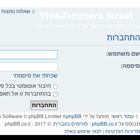
שאלות נפוצות
YtseJammers Israel
מועדון המעריצים הרשמי של דרים ת'יאטר בישראל
התחברות
שם משתמש:
סיסמה:
שכחתי את סיסמתי
חיבור אוטומטי בכל 
בהתחברות זו אל תאפ
עמוד ראשי
מופעל על ידי
phpBB
® Forum Software © phpBB Limited
מבוסס על
phpBB.co.il - פורומים בעברית
. © 2017 - phpBB.co.il.
מדיניות הפרטיות
|
תנאי שימוש באתר