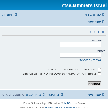
YtseJammers Israel
שאלות נפוצות
התחברות
עמוד ראשי
התחברות
שם משתמש:
סיסמה:
שכחתי את סיסמתי
חיבור אוטומטי בכל פעם שאבקר ממחשב זה
בהתחברות זו אל תאפשר למשתמשים אחרים לראות אם אני מחובר
עמוד ראשי
יצירת קשר
מחיקת עוגיות
כל הזמנים הם
UTC
מופעל על ידי
phpBB
® Forum Software © phpBB Limited
מבוסס על
phpBB.co.il - פורומים בעברית
. © 2017 - phpBB.co.il.