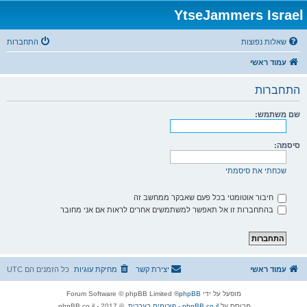
YtseJammers Israel
שאלות נפוצות
התחברות
עמוד ראשי
התחברות
שם משתמש:
סיסמה:
שכחתי את סיסמתי
חיבור אוטומטי בכל פעם שאבקר ממחשב זה
בהתחברות זו אל תאפשר למשתמשים אחרים לראות אם אני מחובר
עמוד ראשי
יצירת קשר
מחיקת עוגיות
כל הזמנים הם
UTC
מופעל על ידי
phpBB
® Forum Software © phpBB Limited
מבוסס על
phpBB.co.il - פורומים בעברית
. © 2017 - phpBB.co.il.