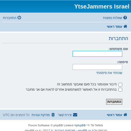
YtseJammers Israel
שאלות נפוצות
התחברות
עמוד ראשי
התחברות
שם משתמש:
סיסמה:
שכחתי את סיסמתי
חיבור אוטומטי בכל פעם שאבקר ממחשב זה
בהתחברות זו אל תאפשר למשתמשים אחרים לראות אם אני מחובר
עמוד ראשי
יצירת קשר
מחיקת עוגיות
כל הזמנים הם
UTC
מופעל על ידי
phpBB
® Forum Software © phpBB Limited
מבוסס על
phpBB.co.il - פורומים בעברית
. © 2017 - phpBB.co.il.