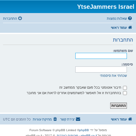
YtseJammers Israel
שאלות נפוצות
התחברות
עמוד ראשי
התחברות
שם משתמש:
סיסמה:
שכחתי את סיסמתי
חיבור אוטומטי בכל פעם שאבקר ממחשב זה
בהתחברות זו אל תאפשר למשתמשים אחרים לראות אם אני מחובר
עמוד ראשי
יצירת קשר
מחיקת עוגיות
כל הזמנים הם
UTC
מופעל על ידי
phpBB
® Forum Software © phpBB Limited
מבוסס על
phpBB.co.il - פורומים בעברית
. © 2017 - phpBB.co.il.