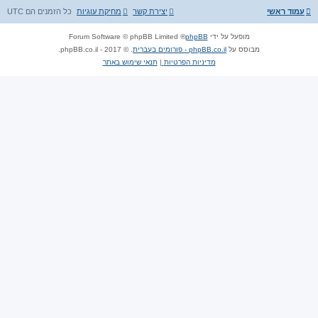
עמוד ראשי
יצירת קשר
מחיקת עוגיות
כל הזמנים הם
UTC
מופעל על ידי
phpBB
® Forum Software © phpBB Limited
מבוסס על
phpBB.co.il - פורומים בעברית
. © 2017 - phpBB.co.il.
מדיניות הפרטיות
|
תנאי שימוש באתר