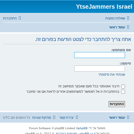
YtseJammers Israel
שאלות נפוצות
התחברות
עמוד ראשי
אתה צריך להתחבר כדי לצטט הודעות בפורום זה.
שם משתמש:
סיסמה:
שכחתי את סיסמתי
חיבור אוטומטי בכל פעם שאבקר ממחשב זה
בהתחברות זו אל תאפשר למשתמשים אחרים לראות אם אני מחובר
עמוד ראשי
יצירת קשר
מחיקת עוגיות
כל הזמנים הם
UTC
מופעל על ידי
phpBB
® Forum Software © phpBB Limited
מבוסס על
phpBB.co.il - פורומים בעברית
. © 2017 - phpBB.co.il.