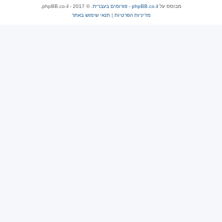
מבוסס על
phpBB.co.il - פורומים בעברית
. © 2017 - phpBB.co.il.
מדיניות הפרטיות
|
תנאי שימוש באתר