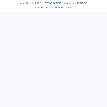
מבוסס על
phpBB.co.il - פורומים בעברית
. © 2017 - phpBB.co.il.
מדיניות הפרטיות
|
תנאי שימוש באתר