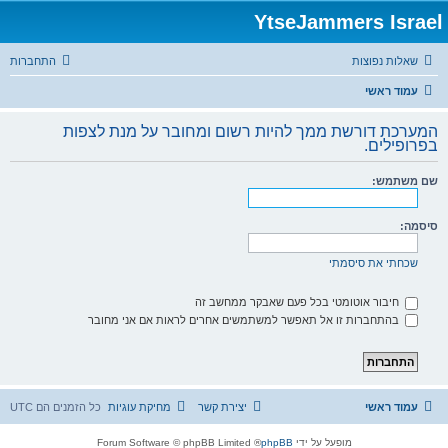
YtseJammers Israel
שאלות נפוצות
התחברות
עמוד ראשי
המערכת דורשת ממך להיות רשום ומחובר על מנת לצפות
בפרופילים.
שם משתמש:
סיסמה:
שכחתי את סיסמתי
חיבור אוטומטי בכל פעם שאבקר ממחשב זה
בהתחברות זו אל תאפשר למשתמשים אחרים לראות אם אני מחובר
עמוד ראשי
יצירת קשר
מחיקת עוגיות
כל הזמנים הם
UTC
מופעל על ידי
phpBB
® Forum Software © phpBB Limited