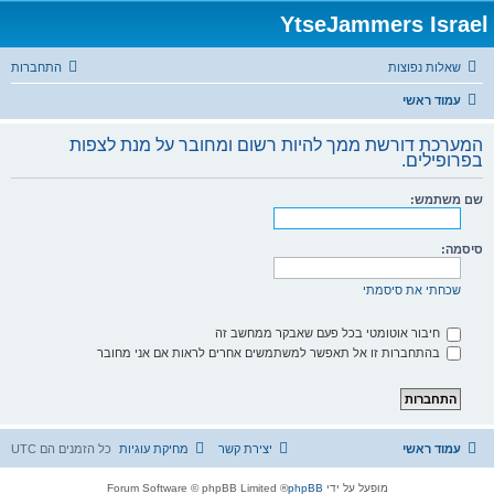
YtseJammers Israel
שאלות נפוצות
התחברות
עמוד ראשי
המערכת דורשת ממך להיות רשום ומחובר על מנת לצפות
בפרופילים.
שם משתמש:
סיסמה:
שכחתי את סיסמתי
חיבור אוטומטי בכל פעם שאבקר ממחשב זה
בהתחברות זו אל תאפשר למשתמשים אחרים לראות אם אני מחובר
עמוד ראשי
יצירת קשר
מחיקת עוגיות
כל הזמנים הם
UTC
מופעל על ידי
phpBB
® Forum Software © phpBB Limited