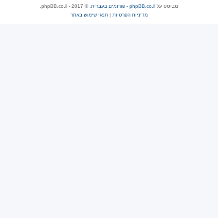
מבוסס על
phpBB.co.il - פורומים בעברית
. © 2017 - phpBB.co.il.
מדיניות הפרטיות
|
תנאי שימוש באתר