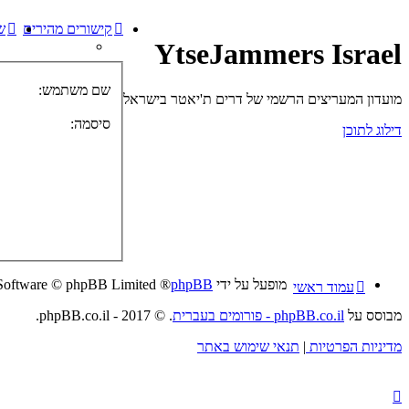
קישורים מהירים
ש
YtseJammers Israel
שם משתמש:
מועדון המעריצים הרשמי של דרים ת'יאטר בישראל
סיסמה:
דילוג לתוכן
מופעל על ידי
phpBB
® Forum Software © phpBB Limited
עמוד ראשי
מבוסס על
phpBB.co.il - פורומים בעברית
. © 2017 - phpBB.co.il.
מדיניות הפרטיות
|
תנאי שימוש באתר