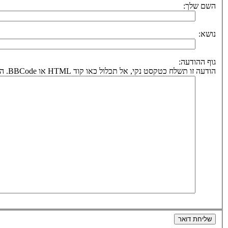
השם שלך:
נושא:
גוף ההודעה:
הודעה זו תשלח כטקסט נקי, אל תכלול כאו קוד HTML או BBCode. הכתובת לחזרה תיקבע על פי כתובת הדואר אלקטרוני שלך.