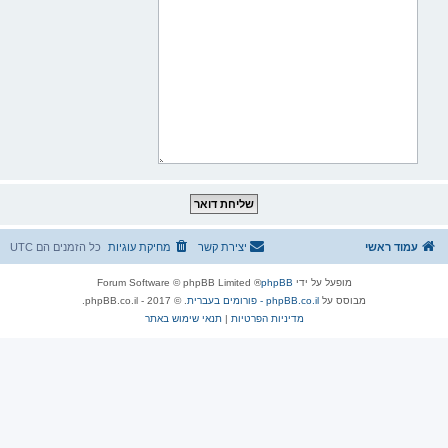
עמוד ראשי
יצירת קשר
מחיקת עוגיות
כל הזמנים הם
UTC
מופעל על ידי
phpBB
® Forum Software © phpBB Limited
מבוסס על
phpBB.co.il - פורומים בעברית
. © 2017 - phpBB.co.il.
מדיניות הפרטיות
|
תנאי שימוש באתר