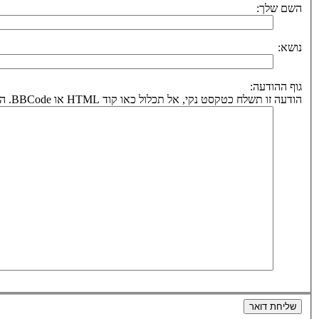
השם שלך:
נושא:
גוף ההודעה:
הודעה זו תשלח כטקסט נקי, אל תכלול כאו קוד HTML או BBCode. הכתובת לחזרה תיקבע על פי כתובת הדואר אלקטרוני שלך.