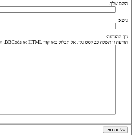
השם שלך:
נושא:
גוף ההודעה:
הודעה זו תשלח כטקסט נקי, אל תכלול כאו קוד HTML או BBCode. הכתובת לחזרה תיקבע על פי כתובת הדואר אלקטרוני שלך.