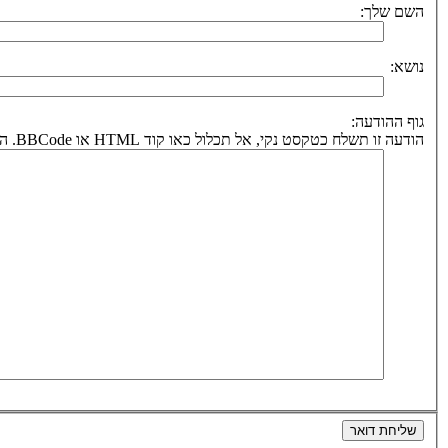
השם שלך:
נושא:
גוף ההודעה:
הודעה זו תשלח כטקסט נקי, אל תכלול כאו קוד HTML או BBCode. הכתובת לחזרה תיקבע על פי כתובת הדואר אלקטרוני שלך.