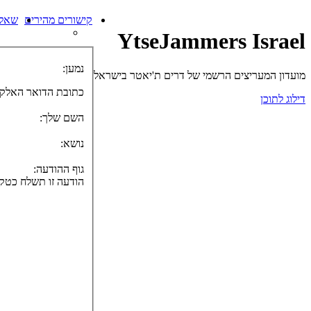
קישורים מהירים
שאלו
YtseJammers Israel
נמען:
מועדון המעריצים הרשמי של דרים ת'יאטר בישראל
כתובת הדואר האלקט
דילוג לתוכן
השם שלך:
נושא:
גוף ההודעה:
הודעה זו תשלח כטקסט נקי, אל תכלול כאו קוד HTML 